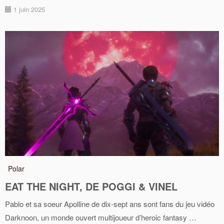
1 juin 2025
Polar
EAT THE NIGHT, DE POGGI & VINEL
Pablo et sa soeur Apolline de dix-sept ans sont fans du jeu vidéo
Darknoon, un monde ouvert multijoueur d’heroic fantasy …