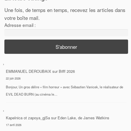
Une fois, de temps en temps, recevez les articles dans
votre boîte mail.
Adresse email :
EMMANUEL DEROUBAIX
sur
Bifff 2026
22 juin 2026
Bonjour, Un gros délire « film horreur » avec Sébastien Vanicek, le réalisateur de
EVIL DEAD BURN (au cinéma le…
Kapelnica ot zapoya_gjSa
sur
Eden Lake, de James Watkins
17 avril 2026