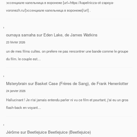
эссенциале капельница в воронеже [url=https://kapelnicza-ot-zapoya-
voronezh.ru/]эссенциале капельница в воронеже[/url] .
oumaya samaha
sur
Eden Lake, de James Watkins
23 février 2026
un de mes films cultes. on prefere ne pas rencontrer une bande comme le groupe
du film. le couple est…
Msterybrain
sur
Basket Case (Frères de Sang), de Frank Henenlotter
24 janvier 2026
Hallucinant ! Je n'ai jamais entendu parler ni vu ce film et pourtant, j'ai eu un gros
flash-back en voyant…
Jérôme
sur
Beetlejuice Beetlejuice (Beetlejuice)