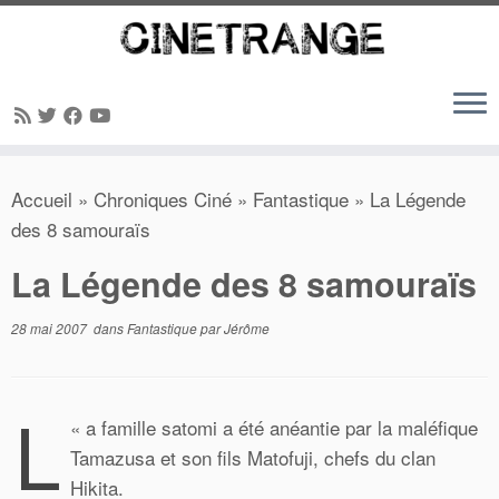
Passer
Accueil
»
Chroniques Ciné
»
Fantastique
»
La Légende
au
des 8 samouraïs
contenu
La Légende des 8 samouraïs
28 mai 2007
dans
Fantastique
par
Jérôme
L
«
a famille satomi a été anéantie par la maléfique
Tamazusa et son fils Matofuji, chefs du clan
Hikita.