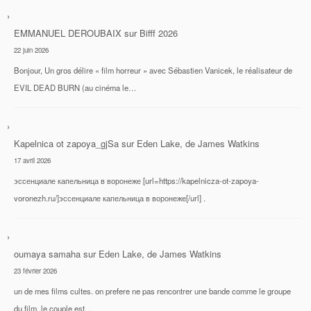
EMMANUEL DEROUBAIX
sur
Bifff 2026
22 juin 2026
Bonjour, Un gros délire « film horreur » avec Sébastien Vanicek, le réalisateur de
EVIL DEAD BURN (au cinéma le…
Kapelnica ot zapoya_gjSa
sur
Eden Lake, de James Watkins
17 avril 2026
эссенциале капельница в воронеже [url=https://kapelnicza-ot-zapoya-
voronezh.ru/]эссенциале капельница в воронеже[/url] .
oumaya samaha
sur
Eden Lake, de James Watkins
23 février 2026
un de mes films cultes. on prefere ne pas rencontrer une bande comme le groupe
du film. le couple est…