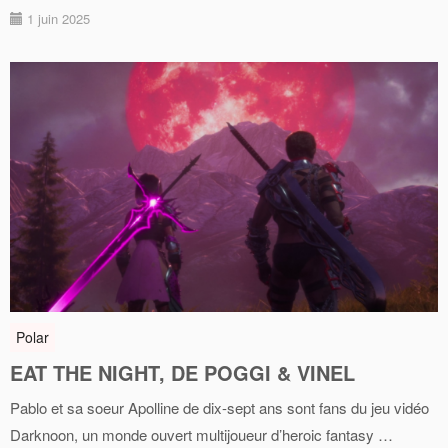
1 juin 2025
Polar
EAT THE NIGHT, DE POGGI & VINEL
Pablo et sa soeur Apolline de dix-sept ans sont fans du jeu vidéo
Darknoon, un monde ouvert multijoueur d’heroic fantasy …