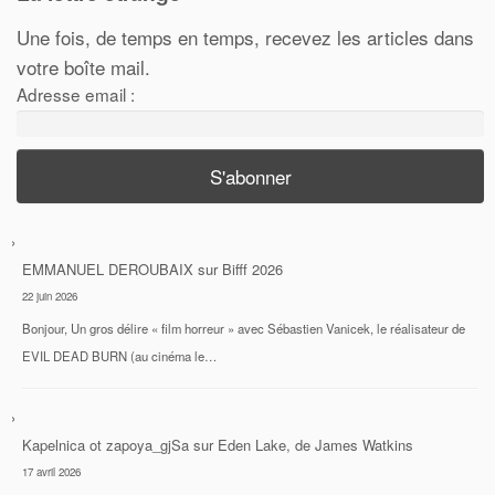
Une fois, de temps en temps, recevez les articles dans
votre boîte mail.
Adresse email :
EMMANUEL DEROUBAIX
sur
Bifff 2026
22 juin 2026
Bonjour, Un gros délire « film horreur » avec Sébastien Vanicek, le réalisateur de
EVIL DEAD BURN (au cinéma le…
Kapelnica ot zapoya_gjSa
sur
Eden Lake, de James Watkins
17 avril 2026