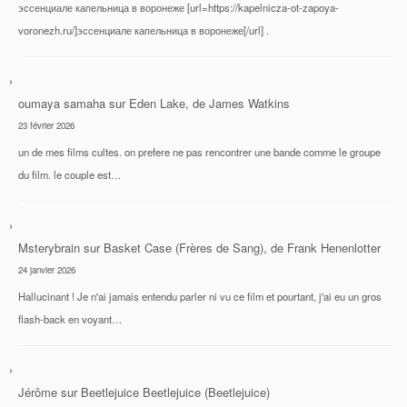
эссенциале капельница в воронеже [url=https://kapelnicza-ot-zapoya-
voronezh.ru/]эссенциале капельница в воронеже[/url] .
oumaya samaha
sur
Eden Lake, de James Watkins
23 février 2026
un de mes films cultes. on prefere ne pas rencontrer une bande comme le groupe
du film. le couple est…
Msterybrain
sur
Basket Case (Frères de Sang), de Frank Henenlotter
24 janvier 2026
Hallucinant ! Je n'ai jamais entendu parler ni vu ce film et pourtant, j'ai eu un gros
flash-back en voyant…
Jérôme
sur
Beetlejuice Beetlejuice (Beetlejuice)