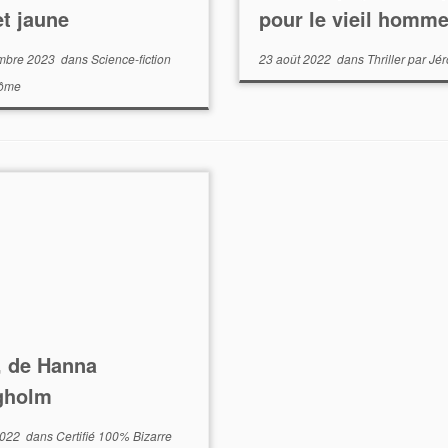
t jaune
pour le vieil homm
mbre 2023
dans
Science-fiction
23 août 2022
dans
Thriller
par
Jé
rôme
, de Hanna
gholm
2022
dans
Certifié 100% Bizarre