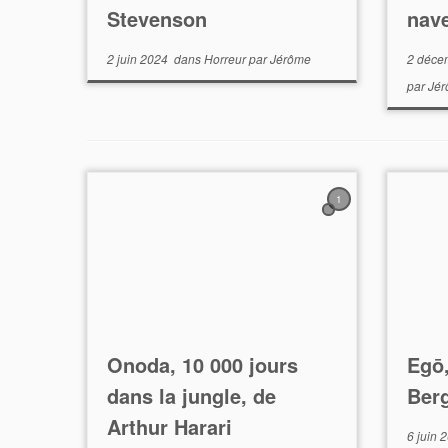
Stevenson
nave
2 juin 2024
dans
Horreur
par
Jérôme
2 déce
par
Jé
1
Onoda, 10 000 jours
Egō
dans la jungle, de
Ber
Arthur Harari
6 juin 