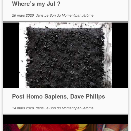
Where’s my Jul ?
26 mars 2020
dans
Le Son du Moment
par
Jérôme
Post Homo Sapiens, Dave Philips
14 mars 2020
dans
Le Son du Moment
par
Jérôme