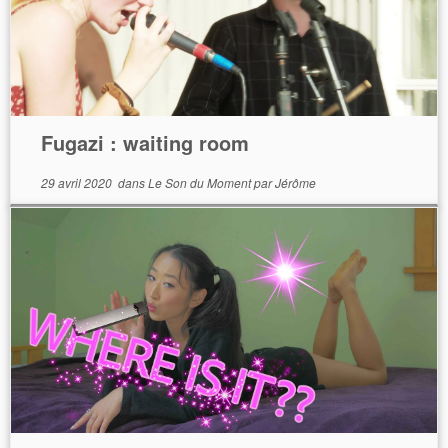
Fugazi : waiting room
29 avril 2020
dans
Le Son du Moment
par
Jérôme