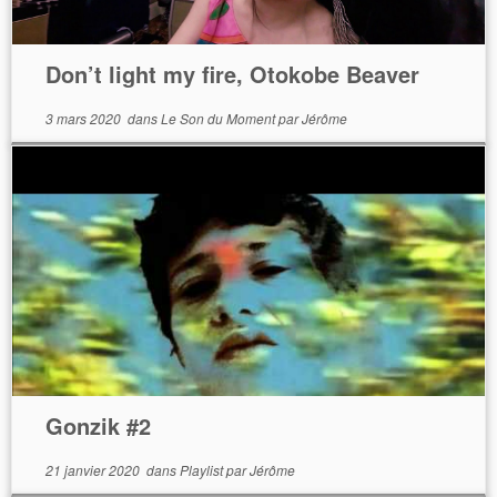
Don’t light my fire, Otokobe Beaver
3 mars 2020
dans
Le Son du Moment
par
Jérôme
Gonzik #2
21 janvier 2020
dans
Playlist
par
Jérôme