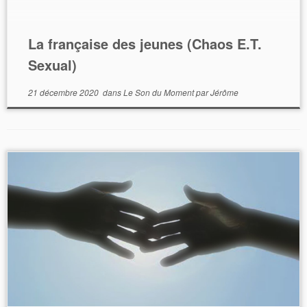
La française des jeunes (Chaos E.T.
Sexual)
21 décembre 2020
dans
Le Son du Moment
par
Jérôme