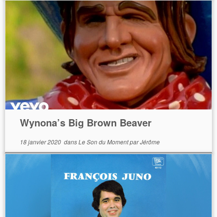
Wynona’s Big Brown Beaver
18 janvier 2020
dans
Le Son du Moment
par
Jérôme