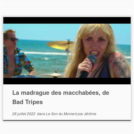
La madrague des macchabées, de
Bad Tripes
28 juillet 2022
dans
Le Son du Moment
par
Jérôme