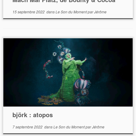
15 septembre 2022
dans
Le Son du Moment
par
Jérôme
björk : atopos
7 septembre 2022
dans
Le Son du Moment
par
Jérôme