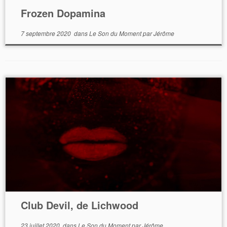
Frozen Dopamina
7 septembre 2020
dans
Le Son du Moment
par
Jérôme
Club Devil, de Lichwood
23 juillet 2020
dans
Le Son du Moment
par
Jérôme