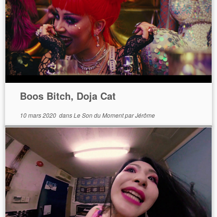
Boos Bitch, Doja Cat
10 mars 2020
dans
Le Son du Moment
par
Jérôme