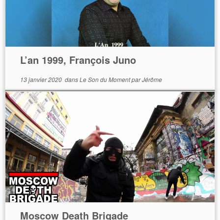
L’an 1999, François Juno
13 janvier 2020
dans
Le Son du Moment
par
Jérôme
Moscow Death Brigade