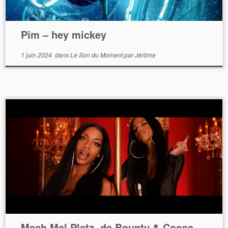
Pim – hey mickey
1 juin 2024
dans
Le Son du Moment
par
Jérôme
Mach Mal Platz, de Bounty & Cocoa