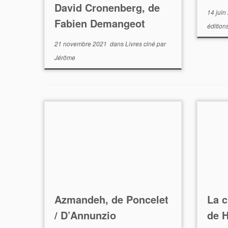
David Cronenberg, de
14 juin
Fabien Demangeot
édition
21 novembre 2021
dans
Livres ciné
par
Jérôme
Azmandeh, de Poncelet
La c
/ D’Annunzio
de H