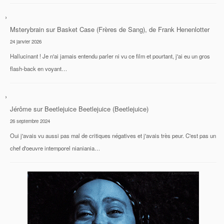
Msterybrain
sur
Basket Case (Frères de Sang), de Frank Henenlotter
24 janvier 2026
Hallucinant ! Je n'ai jamais entendu parler ni vu ce film et pourtant, j'ai eu un gros
flash-back en voyant…
Jérôme
sur
Beetlejuice Beetlejuice (Beetlejuice)
26 septembre 2024
Oui j'avais vu aussi pas mal de critiques négatives et j'avais très peur. C'est pas un
chef d'oeuvre intemporel nianiania…