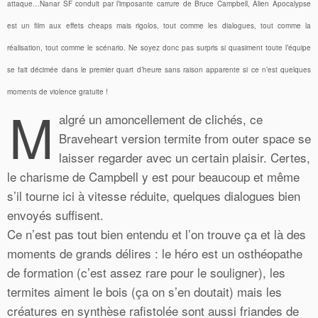
attaque…Nanar SF conduit par l’imposante carrure de Bruce Campbell, Alien Apocalypse
est un film aux effets cheaps mais rigolos, tout comme les dialogues, tout comme la
réalisation, tout comme le scénario. Ne soyez donc pas surpris si quasiment toute l’équipe
se fait décimée dans le premier quart d’heure sans raison apparente si ce n’est quelques
moments de violence gratuite !
M
algré un amoncellement de clichés, ce
Braveheart version termite from outer space se
laisser regarder avec un certain plaisir. Certes,
le charisme de Campbell y est pour beaucoup et même
s’il tourne ici à vitesse réduite, quelques dialogues bien
envoyés suffisent.
Ce n’est pas tout bien entendu et l’on trouve ça et là des
moments de grands délires : le héro est un osthéopathe
de formation (c’est assez rare pour le souligner), les
termites aiment le bois (ça on s’en doutait) mais les
créatures en synthèse rafistolée sont aussi friandes de