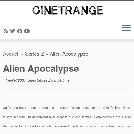
Passer
Accueil
»
Séries Z
»
Alien Apocalypse
au
contenu
Alien Apocalypse
11 juillet 2007
dans
Séries Z
par
Jérôme
Après une mission longue durée, une équipe d’astronautes menée par le Dr. Ivan Hood,
revient sur Terre. Ils découvrent avec surprise que des termites extra-terrestres ont asservi
l’humanité. Le Dr. Hood va alors tenter de rejoindre la résistance et d’organiser une contre-