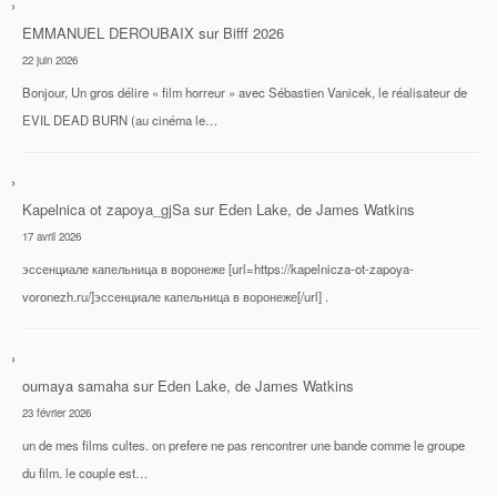
EMMANUEL DEROUBAIX
sur
Bifff 2026
22 juin 2026
Bonjour, Un gros délire « film horreur » avec Sébastien Vanicek, le réalisateur de
EVIL DEAD BURN (au cinéma le…
Kapelnica ot zapoya_gjSa
sur
Eden Lake, de James Watkins
17 avril 2026
эссенциале капельница в воронеже [url=https://kapelnicza-ot-zapoya-
voronezh.ru/]эссенциале капельница в воронеже[/url] .
oumaya samaha
sur
Eden Lake, de James Watkins
23 février 2026
un de mes films cultes. on prefere ne pas rencontrer une bande comme le groupe
du film. le couple est…