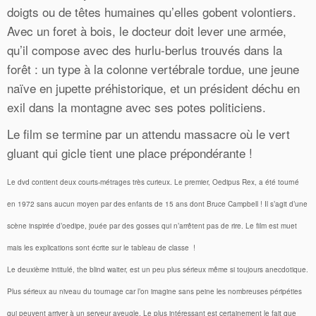
doigts ou de têtes humaines qu’elles gobent volontiers.
Avec un foret à bois, le docteur doit lever une armée,
qu’il compose avec des hurlu-berlus trouvés dans la
forêt : un type à la colonne vertébrale tordue, une jeune
naïve en jupette préhistorique, et un président déchu en
exil dans la montagne avec ses potes politiciens.
Le film se termine par un attendu massacre où le vert
gluant qui gicle tient une place prépondérante !
Le dvd contient deux courts-métrages très curieux. Le premier, Oedipus Rex, a été tourné
en 1972 sans aucun moyen par des enfants de 15 ans dont Bruce Campbell ! Il s’agit d’une
scène inspirée d’oedipe, jouée par des gosses qui n’arrêtent pas de rire. Le film est muet
mais les explications sont écrite sur le tableau de classe !
Le deuxième intitulé, the blind waiter, est un peu plus sérieux même si toujours anecdotique.
Plus sérieux au niveau du tournage car l’on imagine sans peine les nombreuses péripéties
qui peuvent arriver à un serveur aveugle. Le plus intéressant est certainement le fait que