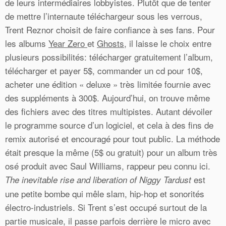
de leurs intermédiaires lobbyistes. Plutôt que de tenter
de mettre l’internaute téléchargeur sous les verrous,
Trent Reznor choisit de faire confiance à ses fans. Pour
les albums
Year Zero
et
Ghosts
, il laisse le choix entre
plusieurs possibilités: télécharger gratuitement l’album,
télécharger et payer 5$, commander un cd pour 10$,
acheter une édition « deluxe » très limitée fournie avec
des suppléments à 300$. Aujourd’hui, on trouve même
des fichiers avec des titres multipistes. Autant dévoiler
le programme source d’un logiciel, et cela à des fins de
remix autorisé et encouragé pour tout public. La méthode
était presque la même (5$ ou gratuit) pour un album très
osé produit avec Saul Williams, rappeur peu connu ici.
est
The inevitable rise and liberation of Niggy Tardust
une petite bombe qui mêle slam, hip-hop et sonorités
électro-industriels. Si Trent s’est occupé surtout de la
partie musicale, il passe parfois derrière le micro avec