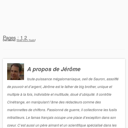
Pages :
1
2
Découvrez
Nine Inch Nails
!
A propos de Jérôme
toute-puissance mégalomaniaque, oeil de Sauron, assoiffé
de pouvoir et d’argent, Jérôme est le father de big brother, unique et
multiple à la fois, indivisible et multitude, doué d’ubiquité. Il contrôle
Cinétrange, en manipulant l’âme des rédacteurs comme des
marionnettes de chiffons. Passionné de guerre, il collectionne les fusils
mitrailleurs. Le famas français occupe une place d’exception dans son
coeur. C’est aussi un père aimant et un scientifique spécialisé dans les