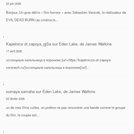
22 juin 2026
Bonjour, Un gros délire « film horreur » avec Sébastien Vanicek, le réalisateur de
EVIL DEAD BURN (au cinéma le…
Kapelnica ot zapoya_gjSa
sur
Eden Lake, de James Watkins
17 avril 2026
эссенциале капельница в воронеже [url=https://kapelnicza-ot-zapoya-
voronezh.ru/]эссенциале капельница в воронеже[/url] .
oumaya samaha
sur
Eden Lake, de James Watkins
23 février 2026
un de mes films cultes. on prefere ne pas rencontrer une bande comme le groupe
du film. le couple est…