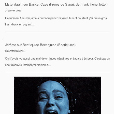
Msterybrain
sur
Basket Case (Frères de Sang), de Frank Henenlotter
24 janvier 2026
Hallucinant ! Je n'ai jamais entendu parler ni vu ce film et pourtant, j'ai eu un gros
flash-back en voyant…
Jérôme
sur
Beetlejuice Beetlejuice (Beetlejuice)
26 septembre 2024
Oui j'avais vu aussi pas mal de critiques négatives et j'avais très peur. C'est pas un
chef d'oeuvre intemporel nianiania…