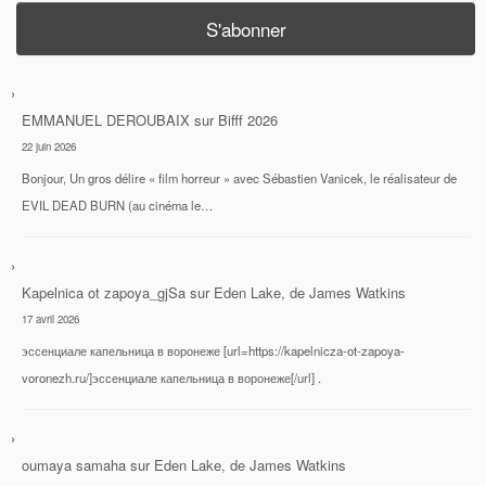
EMMANUEL DEROUBAIX
sur
Bifff 2026
22 juin 2026
Bonjour, Un gros délire « film horreur » avec Sébastien Vanicek, le réalisateur de
EVIL DEAD BURN (au cinéma le…
Kapelnica ot zapoya_gjSa
sur
Eden Lake, de James Watkins
17 avril 2026
эссенциале капельница в воронеже [url=https://kapelnicza-ot-zapoya-
voronezh.ru/]эссенциале капельница в воронеже[/url] .
oumaya samaha
sur
Eden Lake, de James Watkins