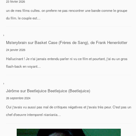
23 février 2026
un de mes films cultes. on prefere ne pas rencontrer une bande comme le groupe
du film. le couple est…
Msterybrain
sur
Basket Case (Frères de Sang), de Frank Henenlotter
24 janvier 2026
Hallucinant ! Je n'ai jamais entendu parler ni vu ce film et pourtant, j'ai eu un gros
flash-back en voyant…
Jérôme
sur
Beetlejuice Beetlejuice (Beetlejuice)
26 septembre 2024
Oui j'avais vu aussi pas mal de critiques négatives et j'avais très peur. C'est pas un
chef d'oeuvre intemporel nianiania…