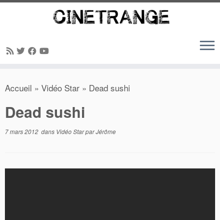
Passer
Accueil
»
Vidéo Star
»
Dead sushi
au
contenu
Dead sushi
7 mars 2012
dans
Vidéo Star
par
Jérôme