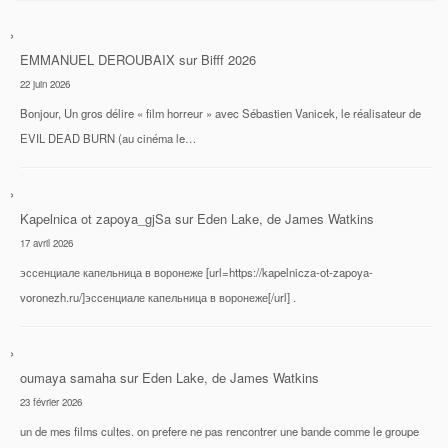
EMMANUEL DEROUBAIX
sur
Bifff 2026
22 juin 2026
Bonjour, Un gros délire « film horreur » avec Sébastien Vanicek, le réalisateur de
EVIL DEAD BURN (au cinéma le…
Kapelnica ot zapoya_gjSa
sur
Eden Lake, de James Watkins
17 avril 2026
эссенциале капельница в воронеже [url=https://kapelnicza-ot-zapoya-
voronezh.ru/]эссенциале капельница в воронеже[/url] .
oumaya samaha
sur
Eden Lake, de James Watkins
23 février 2026
un de mes films cultes. on prefere ne pas rencontrer une bande comme le groupe