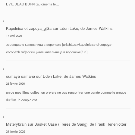
EVIL DEAD BURN (au cinéma le…
Kapelnica ot zapoya_gjSa
sur
Eden Lake, de James Watkins
17 avril 2026
эссенциале капельница в воронеже [url=https://kapelnicza-ot-zapoya-
voronezh.ru/]эссенциале капельница в воронеже[/url] .
oumaya samaha
sur
Eden Lake, de James Watkins
23 février 2026
un de mes films cultes. on prefere ne pas rencontrer une bande comme le groupe
du film. le couple est…
Msterybrain
sur
Basket Case (Frères de Sang), de Frank Henenlotter
24 janvier 2026