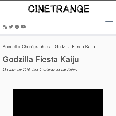
Passer
Accueil
»
Chorégraphies
»
Godzilla Fiesta Kaiju
au
contenu
Godzilla Fiesta Kaiju
23 septembre 2019
dans
Chorégraphies
par
Jérôme