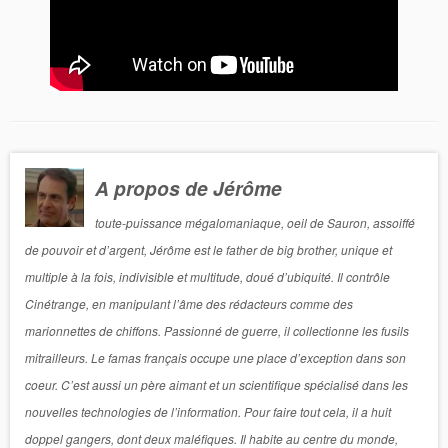
A propos de Jérôme
toute-puissance mégalomaniaque, oeil de Sauron, assoiffé
de pouvoir et d’argent, Jérôme est le father de big brother, unique et
multiple à la fois, indivisible et multitude, doué d’ubiquité. Il contrôle
Cinétrange, en manipulant l’âme des rédacteurs comme des
marionnettes de chiffons. Passionné de guerre, il collectionne les fusils
mitrailleurs. Le famas français occupe une place d’exception dans son
coeur. C’est aussi un père aimant et un scientifique spécialisé dans les
nouvelles technologies de l’information. Pour faire tout cela, il a huit
doppel gangers, dont deux maléfiques. Il habite au centre du monde,