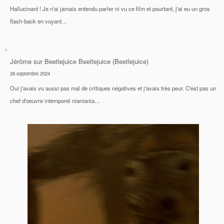
Hallucinant ! Je n'ai jamais entendu parler ni vu ce film et pourtant, j'ai eu un gros
flash-back en voyant…
Jérôme
sur
Beetlejuice Beetlejuice (Beetlejuice)
26 septembre 2024
Oui j'avais vu aussi pas mal de critiques négatives et j'avais très peur. C'est pas un
chef d'oeuvre intemporel nianiania…