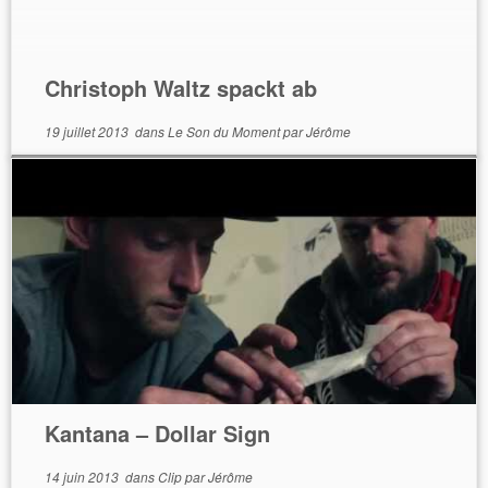
Christoph Waltz spackt ab
19 juillet 2013
dans
Le Son du Moment
par
Jérôme
Kantana – Dollar Sign
14 juin 2013
dans
Clip
par
Jérôme