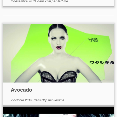
8 décembre 2013
dans
Clip
par
Jérôme
Avocado
7 octobre 2013
dans
Clip
par
Jérôme