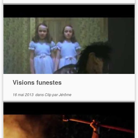
Visions funestes
16 mai 2013
dans
Clip
par
Jérôme