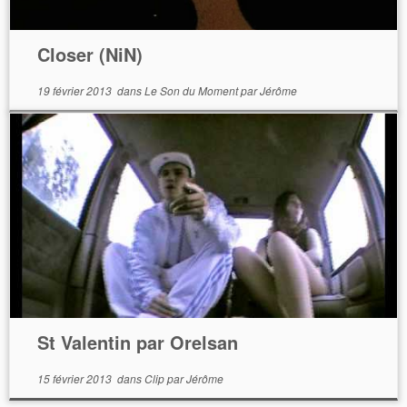
Closer (NiN)
19 février 2013
dans
Le Son du Moment
par
Jérôme
St Valentin par Orelsan
15 février 2013
dans
Clip
par
Jérôme