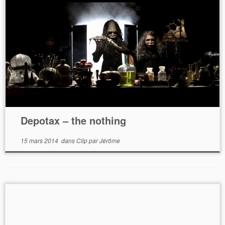
Depotax – the nothing
15 mars 2014
dans
Clip
par
Jérôme