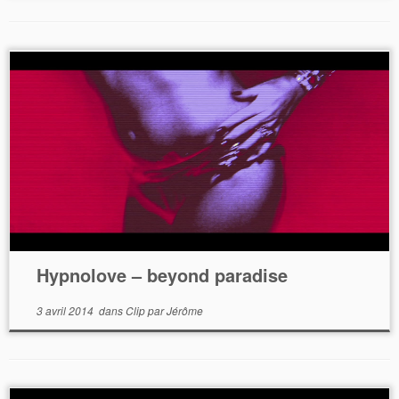
Hypnolove – beyond paradise
3 avril 2014
dans
Clip
par
Jérôme