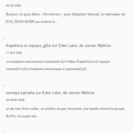
22 juin 2026
Bonjour, Un gros délire « film horreur » avec Sébastien Vanicek, le réalisateur de
EVIL DEAD BURN (au cinéma le…
Kapelnica ot zapoya_gjSa
sur
Eden Lake, de James Watkins
17 avril 2026
эссенциале капельница в воронеже [url=https://kapelnicza-ot-zapoya-
voronezh.ru/]эссенциале капельница в воронеже[/url] .
oumaya samaha
sur
Eden Lake, de James Watkins
23 février 2026
un de mes films cultes. on prefere ne pas rencontrer une bande comme le groupe
du film. le couple est…