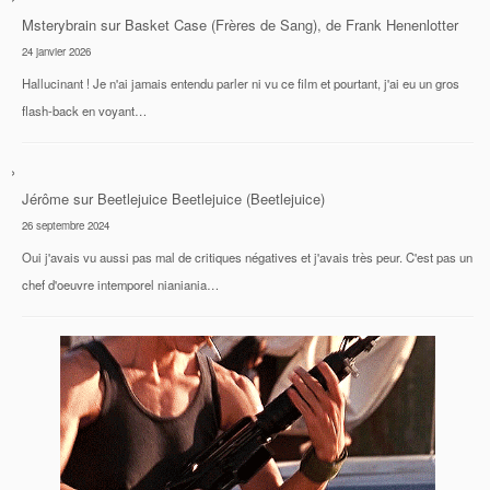
Msterybrain
sur
Basket Case (Frères de Sang), de Frank Henenlotter
24 janvier 2026
Hallucinant ! Je n'ai jamais entendu parler ni vu ce film et pourtant, j'ai eu un gros
flash-back en voyant…
Jérôme
sur
Beetlejuice Beetlejuice (Beetlejuice)
26 septembre 2024
Oui j'avais vu aussi pas mal de critiques négatives et j'avais très peur. C'est pas un
chef d'oeuvre intemporel nianiania…