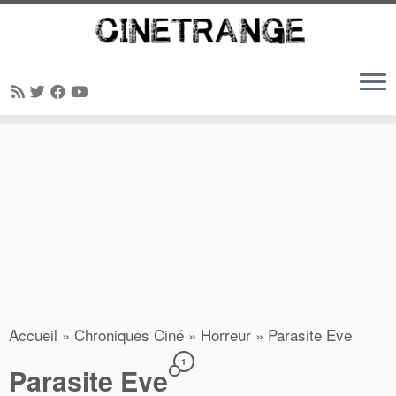
Passer
au
contenu
Accueil
»
Chroniques Ciné
»
Horreur
»
Parasite Eve
1
Parasite Eve