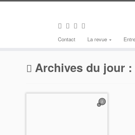
Contact
La revue
Entr
Passer
au
Archives du jour 
contenu
2