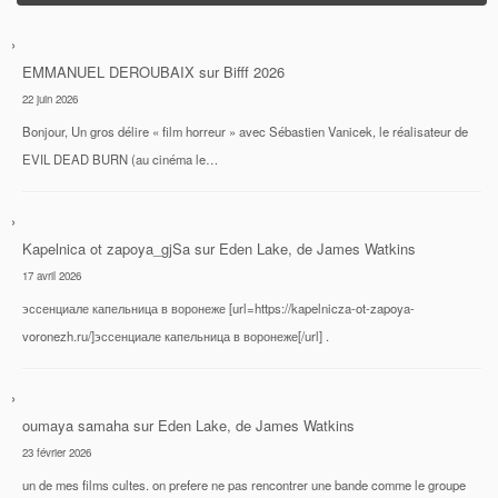
EMMANUEL DEROUBAIX
sur
Bifff 2026
22 juin 2026
Bonjour, Un gros délire « film horreur » avec Sébastien Vanicek, le réalisateur de
EVIL DEAD BURN (au cinéma le…
Kapelnica ot zapoya_gjSa
sur
Eden Lake, de James Watkins
17 avril 2026
эссенциале капельница в воронеже [url=https://kapelnicza-ot-zapoya-
voronezh.ru/]эссенциале капельница в воронеже[/url] .
oumaya samaha
sur
Eden Lake, de James Watkins
23 février 2026
un de mes films cultes. on prefere ne pas rencontrer une bande comme le groupe