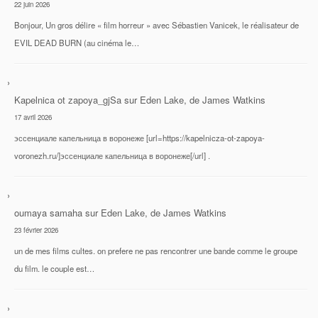
22 juin 2026
Bonjour, Un gros délire « film horreur » avec Sébastien Vanicek, le réalisateur de
EVIL DEAD BURN (au cinéma le…
Kapelnica ot zapoya_gjSa
sur
Eden Lake, de James Watkins
17 avril 2026
эссенциале капельница в воронеже [url=https://kapelnicza-ot-zapoya-
voronezh.ru/]эссенциале капельница в воронеже[/url] .
oumaya samaha
sur
Eden Lake, de James Watkins
23 février 2026
un de mes films cultes. on prefere ne pas rencontrer une bande comme le groupe
du film. le couple est…