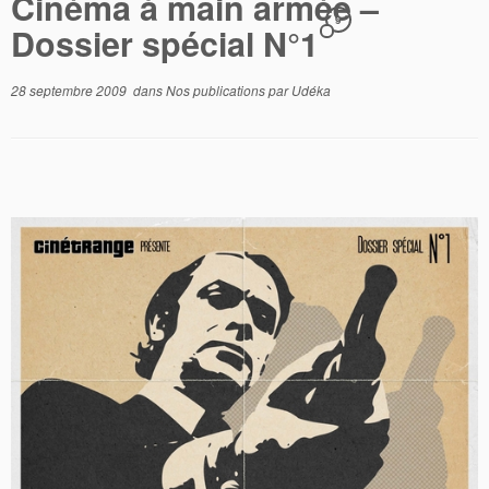
Cinéma à main armée –
9
Dossier spécial N°1
28 septembre 2009
dans
Nos publications
par
Udéka