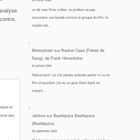
23 février 2026
’analyse
un de mes films cultes. on prefere ne pas
rencontrer une bande comme le groupe du film. le
contre,
couple est…
Msterybrain
sur
Basket Case (Frères de
Sang), de Frank Henenlotter
24 janvier 2026
Hallucinant ! Je n'ai jamais entendu parler ni vu ce
film et pourtant, j'ai eu un gros flash-back en
voyant…
nique et
Jérôme
sur
Beetlejuice Beetlejuice
comme des
(Beetlejuice)
26 septembre 2024
Oui j'avais vu aussi pas mal de critiques négatives