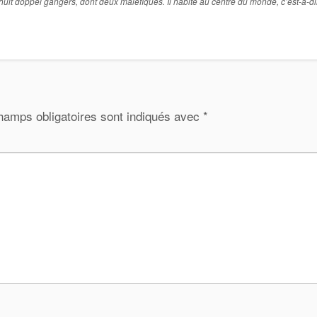
l a huit doppel gangers, dont deux maléfiques. Il habite au centre du monde, c’est-à-d
hamps obligatoires sont indiqués avec
*