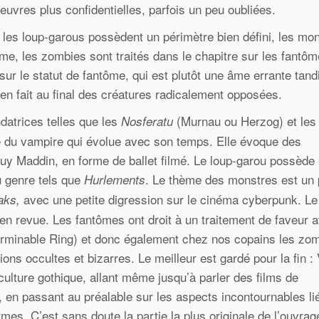
vres plus confidentielles, parfois un peu oubliées.
t les loup-garous possèdent un périmètre bien défini, les mo
me, les zombies sont traités dans le chapitre sur les fantôm
 sur le statut de fantôme, qui est plutôt une âme errante tand
en fait au final des créatures radicalement opposées.
datrices telles que les
(Murnau ou Herzog) et le
Nosferatu
 du vampire qui évolue avec son temps. Elle évoque des
y Maddin, en forme de ballet filmé. Le loup-garou possède
u genre tels que
. Le thème des monstres est un 
Hurlements
avec une petite digression sur le cinéma cyberpunk. Le
eaks,
 en revue. Les fantômes ont droit à un traitement de faveur 
terminable Ring) et donc également chez nos copains les zo
ons occultes et bizarres. Le meilleur est gardé pour la fin : 
culture gothique, allant même jusqu’à parler des films de
), en passant au préalable sur les aspects incontournables li
s. C’est sans doute la partie la plus originale de l’ouvrag