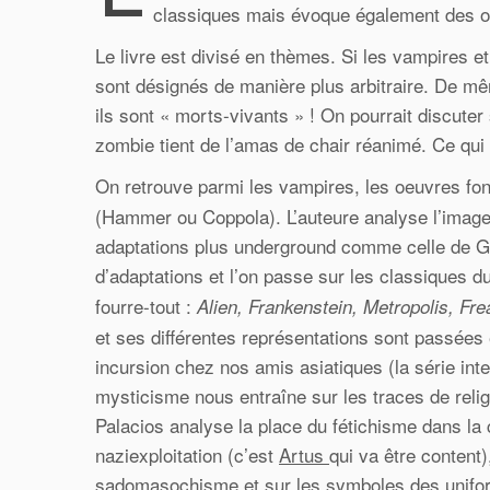
classiques mais évoque également des oeu
Le livre est divisé en thèmes. Si les vampires e
sont désignés de manière plus arbitraire. De mê
ils sont « morts-vivants » ! On pourrait discuter
zombie tient de l’amas de chair réanimé. Ce qui 
On retrouve parmi les vampires, les oeuvres fon
(Hammer ou Coppola). L’auteure analyse l’image
adaptations plus underground comme celle de Gu
d’adaptations et l’on passe sur les classiques d
fourre-tout :
Alien, Frankenstein, Metropolis, Fr
et ses différentes représentations sont passées
incursion chez nos amis asiatiques (la série in
mysticisme nous entraîne sur les traces de religi
Palacios analyse la place du fétichisme dans la 
naziexploitation (c’est
Artus
qui va être content
sadomasochisme et sur les symboles des uniforme