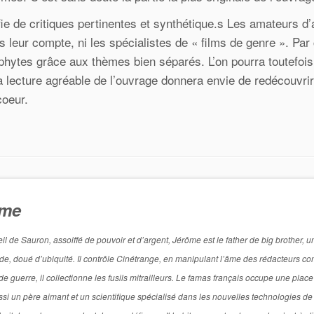
fie de critiques pertinentes et synthétique.s Les amateurs d
leur compte, ni les spécialistes de « films de genre ». Par 
ophytes grâce aux thèmes bien séparés. L’on pourra toutefois
la lecture agréable de l’ouvrage donnera envie de redécouvrir
coeur.
ôme
de Sauron, assoiffé de pouvoir et d’argent, Jérôme est le father de big brother, u
titude, doué d’ubiquité. Il contrôle Cinétrange, en manipulant l’âme des rédacteurs 
 guerre, il collectionne les fusils mitrailleurs. Le famas français occupe une place
si un père aimant et un scientifique spécialisé dans les nouvelles technologies de