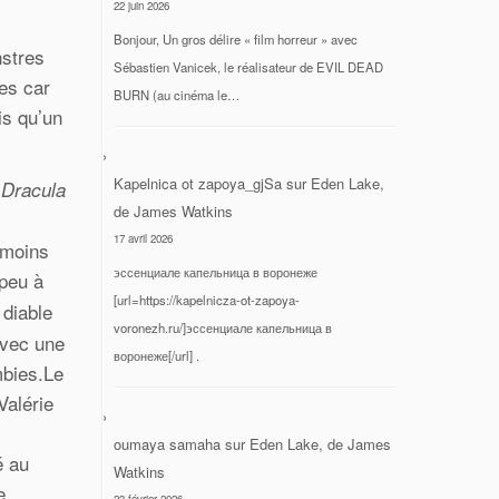
22 juin 2026
Bonjour, Un gros délire « film horreur » avec
nstres
Sébastien Vanicek, le réalisateur de EVIL DEAD
es car
BURN (au cinéma le…
is qu’un
Kapelnica ot zapoya_gjSa
sur
Eden Lake,
s
Dracula
de James Watkins
17 avril 2026
 moins
эссенциале капельница в воронеже
peu à
[url=https://kapelnicza-ot-zapoya-
 diable
voronezh.ru/]эссенциале капельница в
avec une
воронеже[/url] .
mbies.Le
Valérie
oumaya samaha
sur
Eden Lake, de James
é au
Watkins
e.