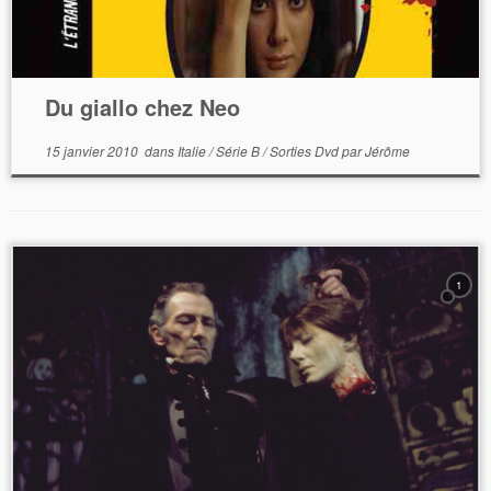
Du giallo chez Neo
15 janvier 2010
dans
Italie
/
Série B
/
Sorties Dvd
par
Jérôme
1