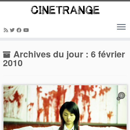
Passer
Archives du jour :
6 février
au
contenu
2010
5