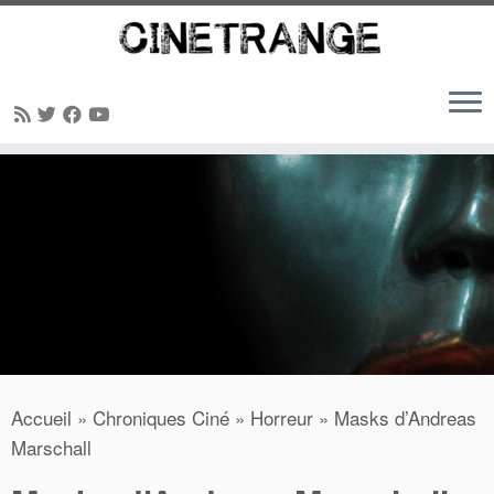
Passer
au
contenu
Accueil
»
Chroniques Ciné
»
Horreur
»
Masks d’Andreas
Marschall