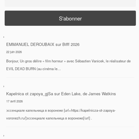
EMMANUEL DEROUBAIX
sur
Bifff 2026
22 juin 2026
Bonjour, Un gros délire « film horreur » avec Sébastien Vanicek, le réalisateur de
EVIL DEAD BURN (au cinéma le…
Kapelnica ot zapoya_gjSa
sur
Eden Lake, de James Watkins
17 avril 2026
эссенциале капельница в воронеже [url=https://kapelnicza-ot-zapoya-
voronezh.ru/]эссенциале капельница в воронеже[/url] .