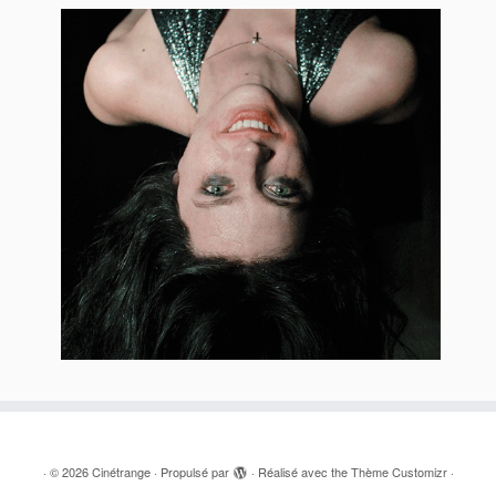
·
© 2026
Cinétrange
·
Propulsé par
·
Réalisé avec the
Thème Customizr
·