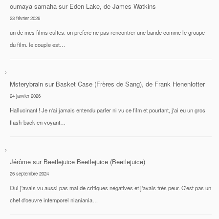
oumaya samaha
sur
Eden Lake, de James Watkins
23 février 2026
un de mes films cultes. on prefere ne pas rencontrer une bande comme le groupe
du film. le couple est…
Msterybrain
sur
Basket Case (Frères de Sang), de Frank Henenlotter
24 janvier 2026
Hallucinant ! Je n'ai jamais entendu parler ni vu ce film et pourtant, j'ai eu un gros
flash-back en voyant…
Jérôme
sur
Beetlejuice Beetlejuice (Beetlejuice)
26 septembre 2024
Oui j'avais vu aussi pas mal de critiques négatives et j'avais très peur. C'est pas un
chef d'oeuvre intemporel nianiania…