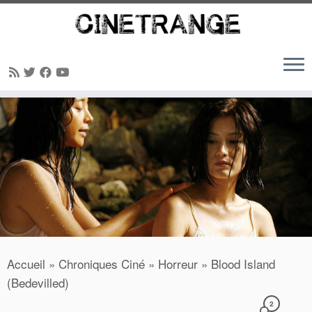
Passer
au
contenu
Accueil
»
Chroniques Ciné
»
Horreur
»
Blood Island
(Bedevilled)
2