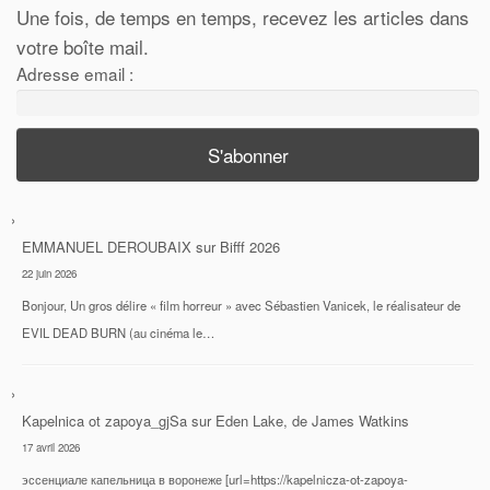
Une fois, de temps en temps, recevez les articles dans
votre boîte mail.
Adresse email :
EMMANUEL DEROUBAIX
sur
Bifff 2026
22 juin 2026
Bonjour, Un gros délire « film horreur » avec Sébastien Vanicek, le réalisateur de
EVIL DEAD BURN (au cinéma le…
Kapelnica ot zapoya_gjSa
sur
Eden Lake, de James Watkins
17 avril 2026
эссенциале капельница в воронеже [url=https://kapelnicza-ot-zapoya-