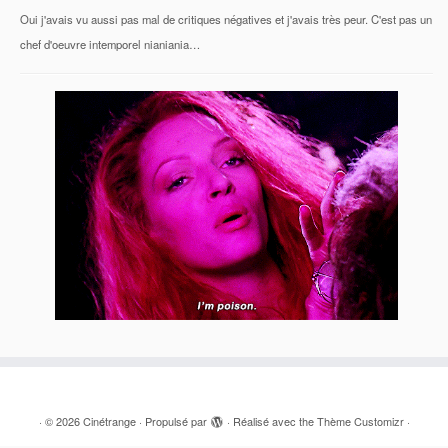
Oui j'avais vu aussi pas mal de critiques négatives et j'avais très peur. C'est pas un
chef d'oeuvre intemporel nianiania…
·
© 2026
Cinétrange
·
Propulsé par
·
Réalisé avec the
Thème Customizr
·