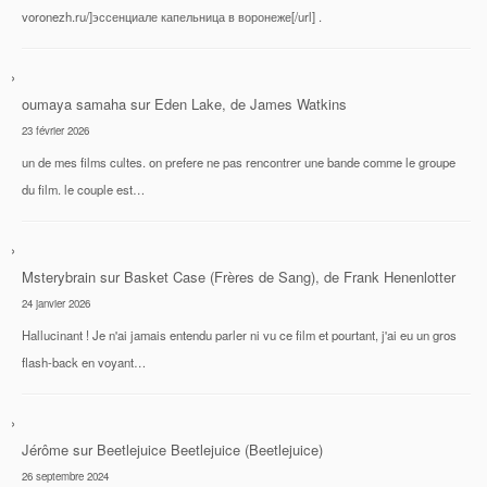
voronezh.ru/]эссенциале капельница в воронеже[/url] .
oumaya samaha
sur
Eden Lake, de James Watkins
23 février 2026
un de mes films cultes. on prefere ne pas rencontrer une bande comme le groupe
du film. le couple est…
Msterybrain
sur
Basket Case (Frères de Sang), de Frank Henenlotter
24 janvier 2026
Hallucinant ! Je n'ai jamais entendu parler ni vu ce film et pourtant, j'ai eu un gros
flash-back en voyant…
Jérôme
sur
Beetlejuice Beetlejuice (Beetlejuice)
26 septembre 2024