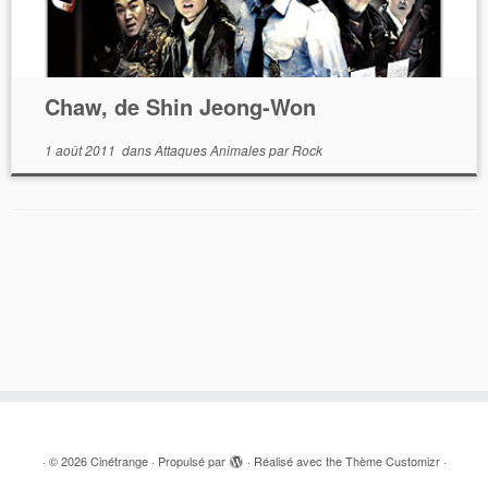
Chaw, de Shin Jeong-Won
1 août 2011
dans
Attaques Animales
par
Rock
·
© 2026
Cinétrange
·
Propulsé par
·
Réalisé avec the
Thème Customizr
·