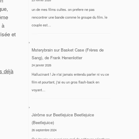
on
23 février 2026
que,
un de mes films cultes. on prefere ne pas
même
rencontrer une bande comme le groupe du film. le
 à
couple est…
isée et
Msterybrain
sur
Basket Case (Frères de
Sang), de Frank Henenlotter
24 janvier 2026
s déjà
Hallucinant ! Je n'ai jamais entendu parler ni vu ce
film et pourtant, j'ai eu un gros flash-back en
voyant…
Jérôme
sur
Beetlejuice Beetlejuice
(Beetlejuice)
26 septembre 2024
Oui j'avais vu aussi pas mal de critiques négatives