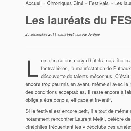
Accueil
»
Chroniques Ciné
»
Festivals
»
Les lau
Les lauréats du FES
25 septembre 2011
dans
Festivals
par
Jérôme
L
oin des salons cosy d’hôtels trois étoile
festivalières, la manifestation de Puteau
découverte de talents méconnus. C’était
encore trop peu mis en avant, même si avec le 
des conditions acceptables. Il reste encore à fair
oblige à être concis, efficace et inventif.
Si le festival est encore petit, il a tout de mêm
notamment rencontrer
Laurent Melki
, célèbre de
cinéphiles fréquentant les vidéoclubs des anné