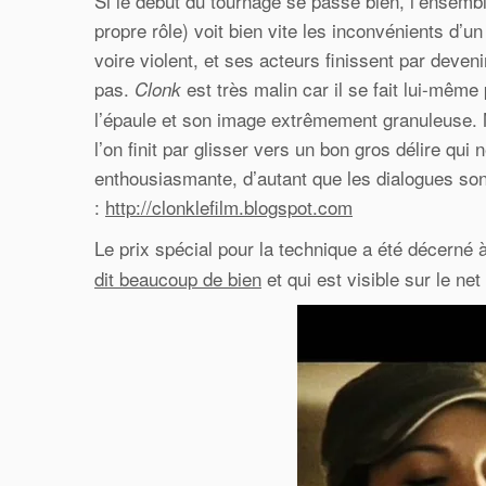
Si le début du tournage se passe bien, l’ensembl
propre rôle) voit bien vite les inconvénients d’un
voire violent, et ses acteurs finissent par deve
pas.
est très malin car il se fait lui-mêm
Clonk
l’épaule et son image extrêmement granuleuse. 
l’on finit par glisser vers un bon gros délire qui
enthousiasmante, d’autant que les dialogues sont d
:
http://clonklefilm.blogspot.com
Le prix spécial pour la technique a été décerné 
dit beaucoup de bien
et qui est visible sur le net 