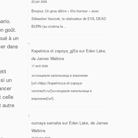
22 juin 2026
Bonjour, Un gros délire « film horreur » avec
Sébastien Vanicek, le réalisateur de EVIL DEAD
ario.
BURN (au cinéma le…
on goût.
houé à un
cer dans
Kapelnica ot zapoya_gjSa
sur
Eden Lake,
de James Watkins
17 avril 2026
tit
эссенциале капельница в воронеже
ssi un
[url=https://kapelnicza-ot-zapoya-
ancer
voronezh.ru/]эссенциале капельница в
 celle
воронеже[/url] .
t autre
oumaya samaha
sur
Eden Lake, de James
Watkins