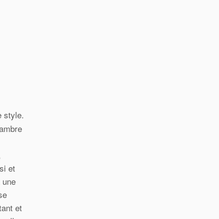
 style.
hambre
,
si et
à une
se
tant et