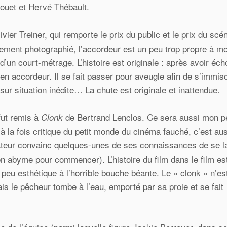
Louet et Hervé Thébault.
ivier Treiner, qui remporte le prix du public et le prix du scén
lement photographié, l’accordeur est un peu trop propre à m
’un court-métrage. L’histoire est originale : après avoir éc
 en accordeur. Il se fait passer pour aveugle afin de s’immis
 sur situation inédite… La chute est originale et inattendue.
fut remis à
de Bertrand Lenclos. Ce sera aussi mon pe
Clonk
 à la fois critique du petit monde du cinéma fauché, c’est au
sateur convainc quelques-unes de ses connaissances de se l
n abyme pour commencer). L’histoire du film dans le film est
 peu esthétique à l’horrible bouche béante. Le « clonk » n’es
s le pêcheur tombe à l’eau, emporté par sa proie et se fait