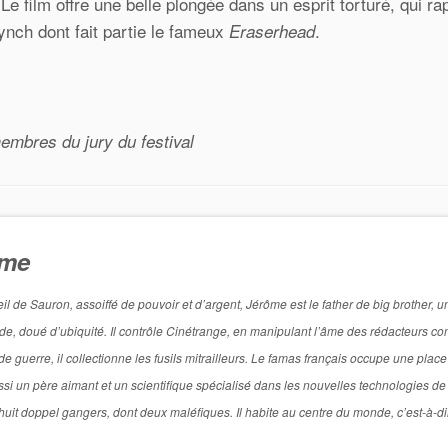
 Le film offre une belle plongée dans un esprit torturé, qui ra
nch dont fait partie le fameux
.
Eraserhead
embres du jury du festival
ôme
de Sauron, assoiffé de pouvoir et d’argent, Jérôme est le father de big brother, u
titude, doué d’ubiquité. Il contrôle Cinétrange, en manipulant l’âme des rédacteurs 
 guerre, il collectionne les fusils mitrailleurs. Le famas français occupe une place
si un père aimant et un scientifique spécialisé dans les nouvelles technologies de
l a huit doppel gangers, dont deux maléfiques. Il habite au centre du monde, c’est-à-d