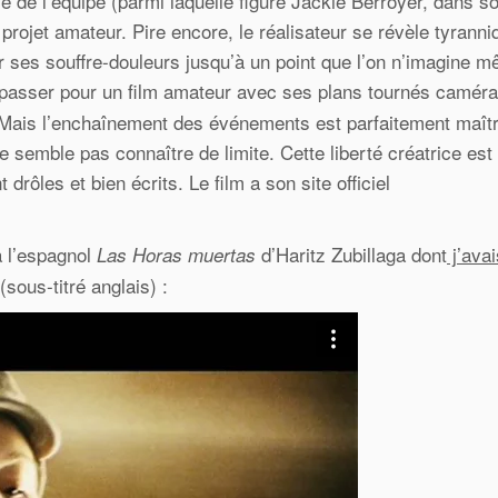
e de l’équipe (parmi laquelle figure Jackie Berroyer, dans s
 projet amateur. Pire encore, le réalisateur se révèle tyranni
nir ses souffre-douleurs jusqu’à un point que l’on n’imagine 
e passer pour un film amateur avec ses plans tournés caméra
Mais l’enchaînement des événements est parfaitement maîtr
 ne semble pas connaître de limite. Cette liberté créatrice est
rôles et bien écrits. Le film a son site officiel
à l’espagnol
d’Haritz Zubillaga dont
j’avai
Las Horas muertas
(sous-titré anglais) :