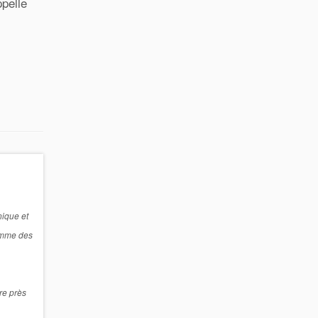
ppelle
nique et
comme des
ire près