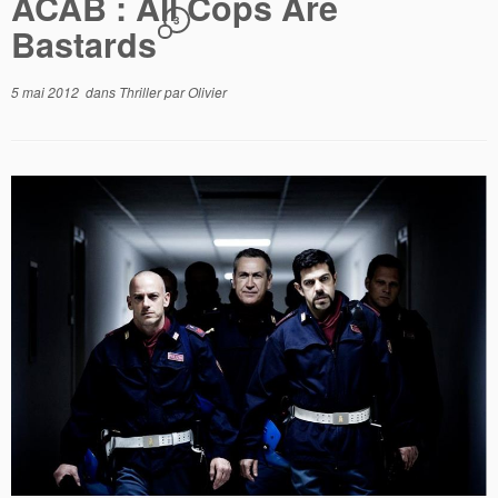
ACAB : All Cops Are
3
Bastards
5 mai 2012
dans
Thriller
par
Olivier