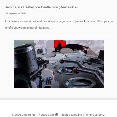
Jérôme
sur
Beetlejuice Beetlejuice (Beetlejuice)
26 septembre 2024
Oui j'avais vu aussi pas mal de critiques négatives et j'avais très peur. C'est pas un
chef d'oeuvre intemporel nianiania…
·
© 2026
Cinétrange
·
Propulsé par
·
Réalisé avec the
Thème Customizr
·