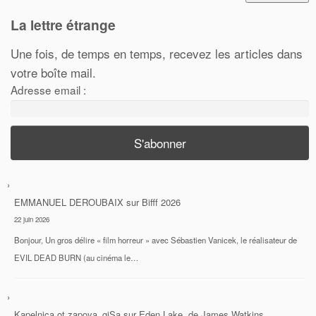
La lettre étrange
Une fois, de temps en temps, recevez les articles dans
votre boîte mail.
Adresse email :
EMMANUEL DEROUBAIX
sur
Bifff 2026
22 juin 2026
Bonjour, Un gros délire « film horreur » avec Sébastien Vanicek, le réalisateur de
EVIL DEAD BURN (au cinéma le…
Kapelnica ot zapoya_gjSa
sur
Eden Lake, de James Watkins