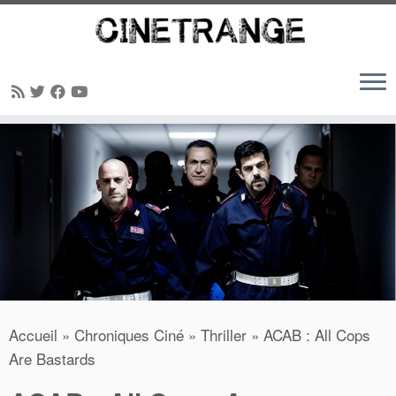
Passer
au
contenu
Accueil
»
Chroniques Ciné
»
Thriller
»
ACAB : All Cops
Are Bastards