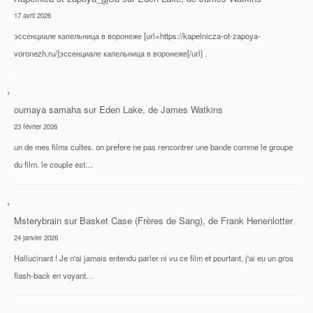
17 avril 2026
эссенциале капельница в воронеже [url=https://kapelnicza-ot-zapoya-
voronezh.ru/]эссенциале капельница в воронеже[/url] .
oumaya samaha
sur
Eden Lake, de James Watkins
23 février 2026
un de mes films cultes. on prefere ne pas rencontrer une bande comme le groupe
du film. le couple est…
Msterybrain
sur
Basket Case (Frères de Sang), de Frank Henenlotter
24 janvier 2026
Hallucinant ! Je n'ai jamais entendu parler ni vu ce film et pourtant, j'ai eu un gros
flash-back en voyant…