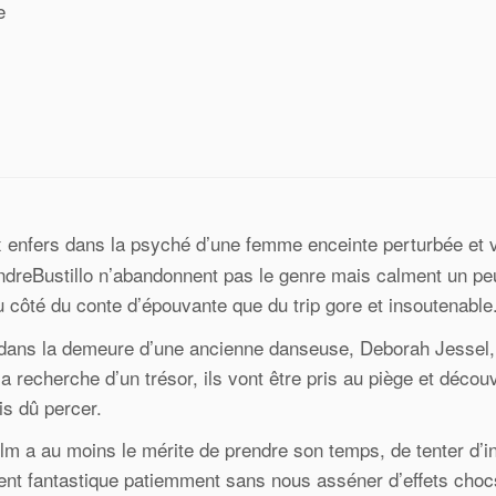
e
x enfers dans la psyché d’une femme enceinte perturbée et v
ndreBustillo n’abandonnent pas le genre mais calment un pe
côté du conte d’épouvante que du trip gore et insoutenable
t dans la demeure d’une ancienne danseuse, Deborah Jessel,
recherche d’un trésor, ils vont être pris au piège et découv
is dû percer.
film a au moins le mérite de prendre son temps, de tenter d’i
ément fantastique patiemment sans nous asséner d’effets cho