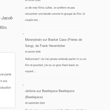
23 février 2026
un de mes films cultes. on prefere ne pas
rencontrer une bande comme le groupe du film. le
e Jacob
couple est…
film.
Msterybrain
sur
Basket Case (Frères de
Sang), de Frank Henenlotter
24 janvier 2026
Hallucinant ! Je n'ai jamais entendu parler ni vu ce
film et pourtant, j'ai eu un gros flash-back en
voyant…
que parle
s out,
roduction
Jérôme
sur
Beetlejuice Beetlejuice
(Beetlejuice)
26 septembre 2024
Oui j'avais vu aussi pas mal de critiques négatives