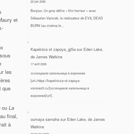
22 juin 2026
s
Bonjour, Un gros délire « film horreur » avec
Sébastien Vanicek, le réalisateur de EVIL DEAD
Maury et
BURN (au cinéma le…
s-
ux
Kapelnica ot zapoya_gjSa
sur
Eden Lake,
 sous
de James Watkins
e
17 avril 2026
ur les
эссенциале капельница в воронеже
ières
[url=https://kapelnicza-ot-zapoya-
t que
voronezh.ru/]эссенциале капельница в
воронеже[/url] .
ou
e
La
u final,
oumaya samaha
sur
Eden Lake, de James
ait à
Watkins