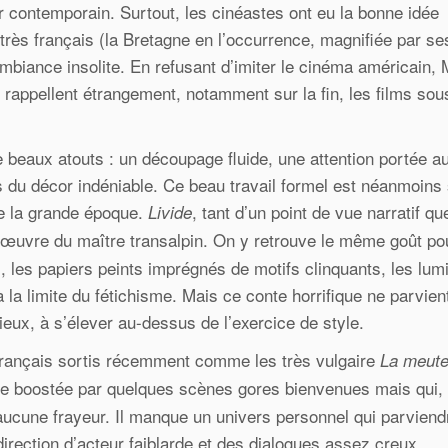
r contemporain. Surtout, les cinéastes ont eu la bonne idée
 très français (la Bretagne en l’occurrence, magnifiée par se
biance insolite. En refusant d’imiter le cinéma américain, 
t rappellent étrangement, notamment sur la fin, les films sou
beaux atouts : un découpage fluide, une attention portée a
s du décor indéniable. Ce beau travail formel est néanmoins
de la grande époque.
, tant d’un point de vue narratif qu
Livide
d’œuvre du maître transalpin. On y retrouve le même goût po
, les papiers peints imprégnés de motifs clinquants, les lum
à la limite du fétichisme. Mais ce conte horrifique ne parvien
eux, à s’élever au-dessus de l’exercice de style.
r français sortis récemment comme les très vulgaire
La meut
e boostée par quelques scènes gores bienvenues mais qui, a
aucune frayeur. Il manque un univers personnel qui parviendr
irection d’acteur faiblarde et des dialogues assez creux.