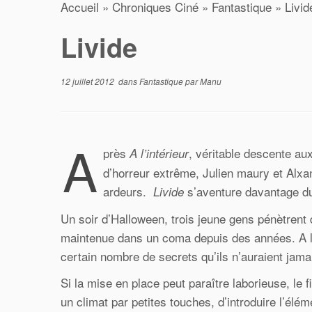
Accueil
»
Chroniques Ciné
»
Fantastique
»
Livid
Livide
12 juillet 2012
dans
Fantastique
par
Manu
A
près
, véritable descente au
A l’intérieur
d’horreur extrême, Julien maury et Alxa
ardeurs.
s’aventure davantage du 
Livide
Un soir d’Halloween, trois jeune gens pénètren
maintenue dans un coma depuis des années. A la 
certain nombre de secrets qu’ils n’auraient jama
Si la mise en place peut paraître laborieuse, le 
un climat par petites touches, d’introduire l’él