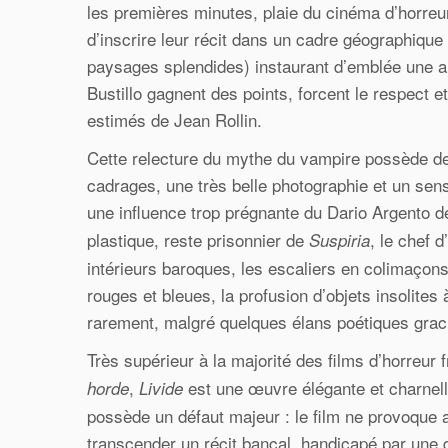
les premières minutes, plaie du cinéma d’horreu
d’inscrire leur récit dans un cadre géographique
paysages splendides) instaurant d’emblée une am
Bustillo gagnent des points, forcent le respect e
estimés de Jean Rollin.
Cette relecture du mythe du vampire possède de 
cadrages, une très belle photographie et un sen
une influence trop prégnante du Dario Argento 
plastique, reste prisonnier de
, le chef 
Suspiria
intérieurs baroques, les escaliers en colimaçons
rouges et bleues, la profusion d’objets insolites 
rarement, malgré quelques élans poétiques graci
Très supérieur à la majorité des films d’horreu
,
est une œuvre élégante et charnell
horde
Livide
possède un défaut majeur : le film ne provoque 
transcender un récit bancal, handicapé par une d