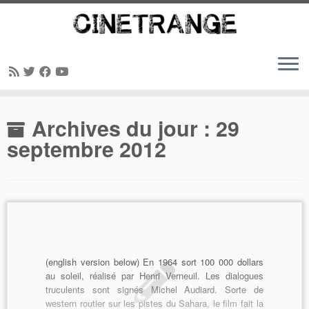
Passer
Archives du jour :
29
au
contenu
septembre 2012
(english version below) En 1964 sort 100 000 dollars
au soleil, réalisé par Henri Verneuil. Les dialogues
truculents sont signés Michel Audiard. Sorte de
western routier sur les pistes du Sahara, le film fait la