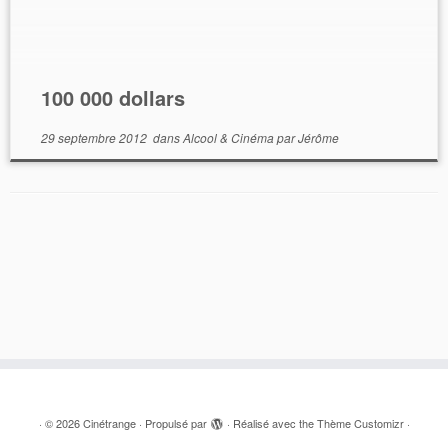
part belle à son trio d’acteurs : Jean-Paul Belmondo,
Lino Ventura et Bernard Blier. L’intrigue […]
100 000 dollars
29 septembre 2012
dans
Alcool & Cinéma
par
Jérôme
·
© 2026
Cinétrange
·
Propulsé par
·
Réalisé avec the
Thème Customizr
·