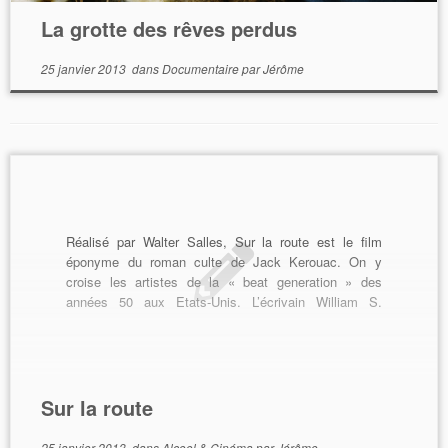
La grotte des rêves perdus
25 janvier 2013
dans
Documentaire
par
Jérôme
Réalisé par Walter Salles, Sur la route est le film
éponyme du roman culte de Jack Kerouac. On y
croise les artistes de la « beat generation » des
années 50 aux Etats-Unis. L’écrivain William S.
Burrough, auteur du Festin nu, fait partie du
mouvement. Les héros du roman vont lui rendre […]
Sur la route
25 janvier 2013
dans
Alcool & Cinéma
par
Jérôme