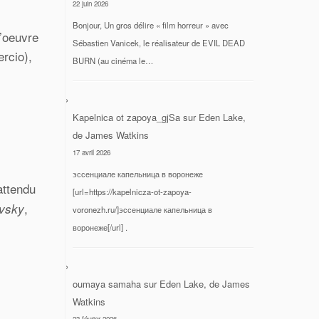
22 juin 2026
Bonjour, Un gros délire « film horreur » avec
d’oeuvre
Sébastien Vanicek, le réalisateur de EVIL DEAD
rcio),
BURN (au cinéma le…
Kapelnica ot zapoya_gjSa
sur
Eden Lake,
de James Watkins
17 avril 2026
эссенциале капельница в воронеже
 attendu
[url=https://kapelnicza-ot-zapoya-
,
vsky
voronezh.ru/]эссенциале капельница в
воронеже[/url] .
oumaya samaha
sur
Eden Lake, de James
Watkins