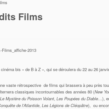
ilms
dits Films
u cinéma bis « de B à Z », qui se déroulera du 22 au 26 janvi
vaste rétrospective de films qui brassera à peu près tou
alternera classiques incontournables des années 80 (
New Yo
,
…), e
Le Mystère du Poisson Volant
Les Poupées du Diable
,
), ou enco
onquête de l’Atlantide
Les Légions de Cléopâtre