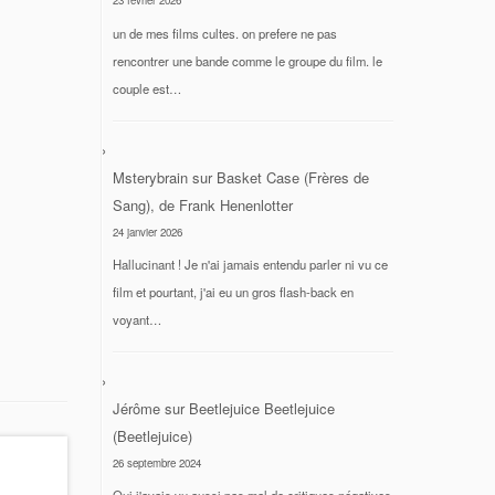
23 février 2026
un de mes films cultes. on prefere ne pas
rencontrer une bande comme le groupe du film. le
couple est…
Msterybrain
sur
Basket Case (Frères de
Sang), de Frank Henenlotter
24 janvier 2026
Hallucinant ! Je n'ai jamais entendu parler ni vu ce
film et pourtant, j'ai eu un gros flash-back en
voyant…
Jérôme
sur
Beetlejuice Beetlejuice
(Beetlejuice)
26 septembre 2024
Oui j'avais vu aussi pas mal de critiques négatives