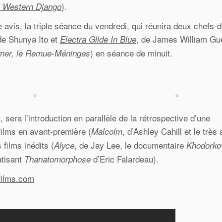
).
i Western Django
e avis, la triple séance du vendredi, qui réunira deux chefs-
de Shunya Ito et
, de James William Gue
Electra Glide In Blue
) en séance de minuit.
mer, le Remue-Méninges
sera l’introduction en parallèle de la rétrospective d’une
films en avant-première (
, d’Ashley Cahill et le très
Malcolm
films inédits (
, de Jay Lee, le documentaire
Alyce
Khodorko
atisant
d’Eric Falardeau).
Thanatomorphose
films.com