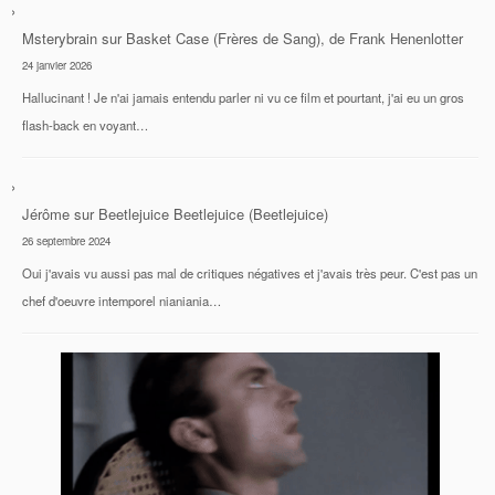
Msterybrain
sur
Basket Case (Frères de Sang), de Frank Henenlotter
24 janvier 2026
Hallucinant ! Je n'ai jamais entendu parler ni vu ce film et pourtant, j'ai eu un gros
flash-back en voyant…
Jérôme
sur
Beetlejuice Beetlejuice (Beetlejuice)
26 septembre 2024
Oui j'avais vu aussi pas mal de critiques négatives et j'avais très peur. C'est pas un
chef d'oeuvre intemporel nianiania…