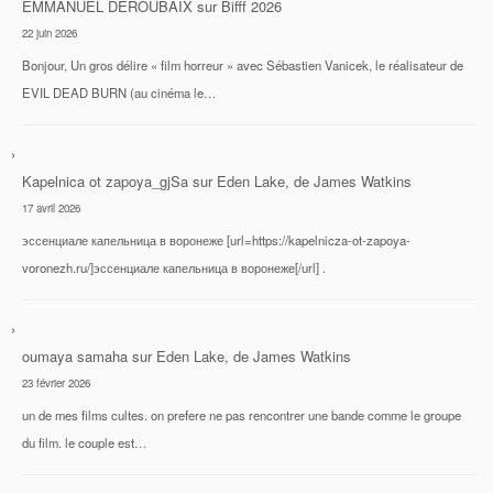
EMMANUEL DEROUBAIX
sur
Bifff 2026
22 juin 2026
Bonjour, Un gros délire « film horreur » avec Sébastien Vanicek, le réalisateur de
EVIL DEAD BURN (au cinéma le…
Kapelnica ot zapoya_gjSa
sur
Eden Lake, de James Watkins
17 avril 2026
эссенциале капельница в воронеже [url=https://kapelnicza-ot-zapoya-
voronezh.ru/]эссенциале капельница в воронеже[/url] .
oumaya samaha
sur
Eden Lake, de James Watkins
23 février 2026
un de mes films cultes. on prefere ne pas rencontrer une bande comme le groupe
du film. le couple est…