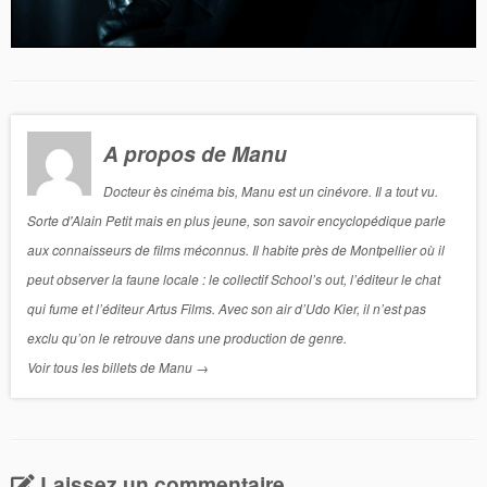
A propos de Manu
Docteur ès cinéma bis, Manu est un cinévore. Il a tout vu.
Sorte d'Alain Petit mais en plus jeune, son savoir encyclopédique parle
aux connaisseurs de films méconnus. Il habite près de Montpellier où il
peut observer la faune locale : le collectif School’s out, l’éditeur le chat
qui fume et l’éditeur Artus Films. Avec son air d’Udo Kier, il n’est pas
exclu qu’on le retrouve dans une production de genre.
Voir tous les billets de Manu
→
Laissez un commentaire