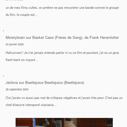
un de mes films cultes. on prefere ne pas rencontrer une bande comme le groupe
du film. le couple est…
Msterybrain
sur
Basket Case (Frères de Sang), de Frank Henenlotter
24 janvier 2026
Hallucinant ! Je n'ai jamais entendu parler ni vu ce film et pourtant, j'ai eu un gros
flash-back en voyant…
Jérôme
sur
Beetlejuice Beetlejuice (Beetlejuice)
26 septembre 2024
Oui j'avais vu aussi pas mal de critiques négatives et j'avais très peur. C'est pas un
chef d'oeuvre intemporel nianiania…