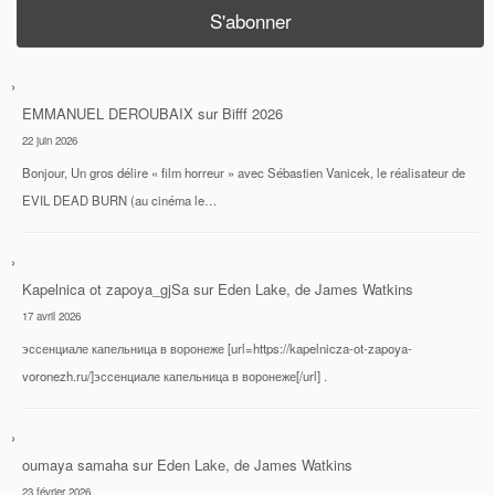
EMMANUEL DEROUBAIX
sur
Bifff 2026
22 juin 2026
Bonjour, Un gros délire « film horreur » avec Sébastien Vanicek, le réalisateur de
EVIL DEAD BURN (au cinéma le…
Kapelnica ot zapoya_gjSa
sur
Eden Lake, de James Watkins
17 avril 2026
эссенциале капельница в воронеже [url=https://kapelnicza-ot-zapoya-
voronezh.ru/]эссенциале капельница в воронеже[/url] .
oumaya samaha
sur
Eden Lake, de James Watkins
23 février 2026