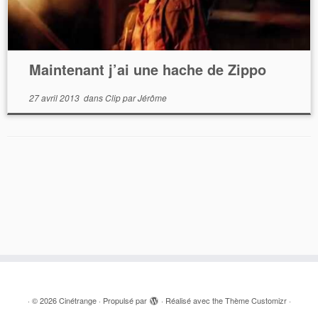
Maintenant j’ai une hache de Zippo
27 avril 2013
dans
Clip
par
Jérôme
·
© 2026
Cinétrange
·
Propulsé par
·
Réalisé avec the
Thème Customizr
·