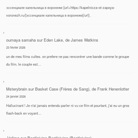
эссенциале капельница в воронеже [url=https://kapelnicza-ot-zapoya-
voronezh.ru/]эссенциале капельница в воронеже[/url] .
oumaya samaha
sur
Eden Lake, de James Watkins
23 février 2026
un de mes films cultes. on prefere ne pas rencontrer une bande comme le groupe
du film. le couple est…
Msterybrain
sur
Basket Case (Frères de Sang), de Frank Henenlotter
24 janvier 2026
Hallucinant ! Je n'ai jamais entendu parler ni vu ce film et pourtant, j'ai eu un gros
flash-back en voyant…
Jérôme
sur
Beetlejuice Beetlejuice (Beetlejuice)