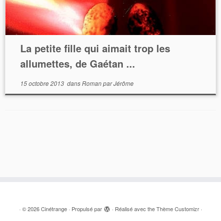
La petite fille qui aimait trop les
allumettes, de Gaétan ...
15 octobre 2013
dans
Roman
par
Jérôme
·
© 2026
Cinétrange
·
Propulsé par
·
Réalisé avec the
Thème Customizr
·