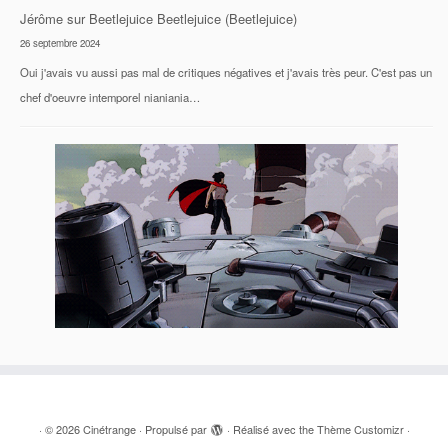
Jérôme
sur
Beetlejuice Beetlejuice (Beetlejuice)
26 septembre 2024
Oui j'avais vu aussi pas mal de critiques négatives et j'avais très peur. C'est pas un
chef d'oeuvre intemporel nianiania…
·
© 2026
Cinétrange
·
Propulsé par
·
Réalisé avec the
Thème Customizr
·