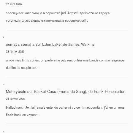
17 avril 2026
эссенциале капельница в воронеже [url=https://kapelnicza-ot-zapoya-
voronezh.ru/]эссенциале капельница в воронеже[/url] .
oumaya samaha
sur
Eden Lake, de James Watkins
23 février 2026
un de mes films cultes. on prefere ne pas rencontrer une bande comme le groupe
du film. le couple est…
Msterybrain
sur
Basket Case (Frères de Sang), de Frank Henenlotter
24 janvier 2026
Hallucinant ! Je n'ai jamais entendu parler ni vu ce film et pourtant, j'ai eu un gros
flash-back en voyant…