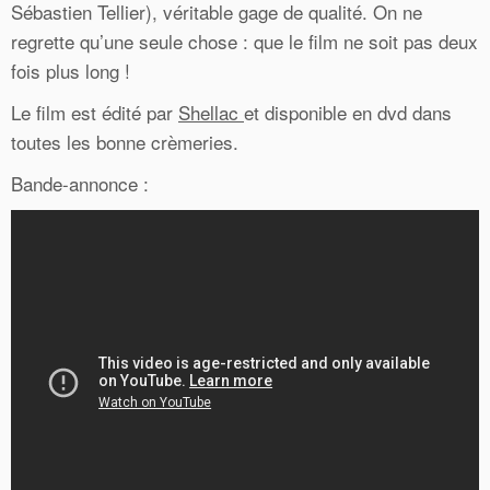
Sébastien Tellier), véritable gage de qualité. On ne
regrette qu’une seule chose : que le film ne soit pas deux
fois plus long !
Le film est édité par
Shellac
et disponible en dvd dans
toutes les bonne crèmeries.
Bande-annonce :