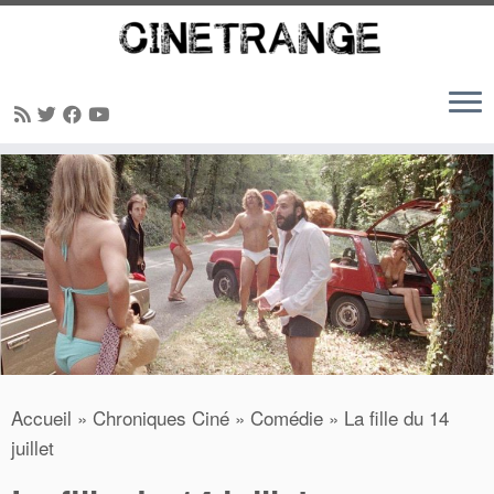
Passer
au
contenu
Accueil
»
Chroniques Ciné
»
Comédie
»
La fille du 14
juillet