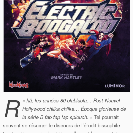
R
«
hâ, les années 80 blablabla… Post-Nouvel
Hollywood chlika chlika… Époque glorieuse de
Tel pourrait
la série B fap fap fap splouch. »
souvent se résumer le discours de l’érudit bissophile