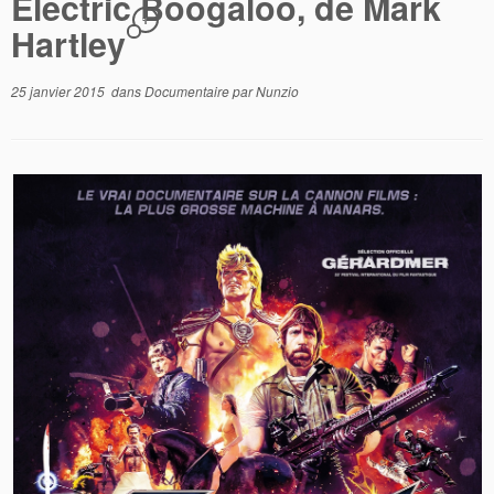
Electric Boogaloo, de Mark
1
Hartley
25 janvier 2015
dans
Documentaire
par
Nunzio