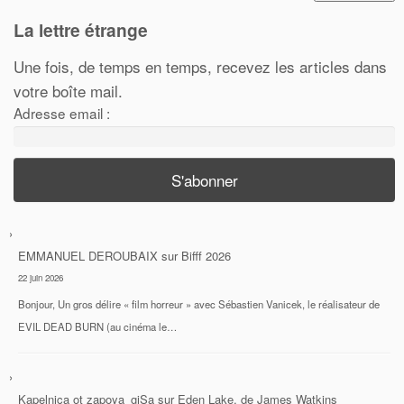
La lettre étrange
Une fois, de temps en temps, recevez les articles dans
votre boîte mail.
Adresse email :
EMMANUEL DEROUBAIX
sur
Bifff 2026
22 juin 2026
Bonjour, Un gros délire « film horreur » avec Sébastien Vanicek, le réalisateur de
EVIL DEAD BURN (au cinéma le…
Kapelnica ot zapoya_gjSa
sur
Eden Lake, de James Watkins