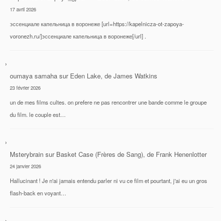
17 avril 2026
эссенциале капельница в воронеже [url=https://kapelnicza-ot-zapoya-
voronezh.ru/]эссенциале капельница в воронеже[/url] .
oumaya samaha
sur
Eden Lake, de James Watkins
23 février 2026
un de mes films cultes. on prefere ne pas rencontrer une bande comme le groupe
du film. le couple est…
Msterybrain
sur
Basket Case (Frères de Sang), de Frank Henenlotter
24 janvier 2026
Hallucinant ! Je n'ai jamais entendu parler ni vu ce film et pourtant, j'ai eu un gros
flash-back en voyant…