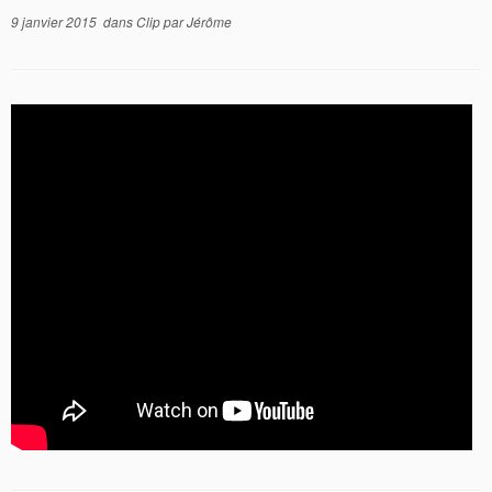
9 janvier 2015
dans
Clip
par
Jérôme