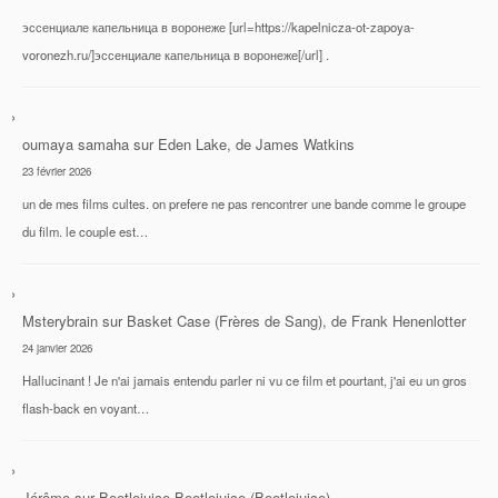
эссенциале капельница в воронеже [url=https://kapelnicza-ot-zapoya-
voronezh.ru/]эссенциале капельница в воронеже[/url] .
oumaya samaha
sur
Eden Lake, de James Watkins
23 février 2026
un de mes films cultes. on prefere ne pas rencontrer une bande comme le groupe
du film. le couple est…
Msterybrain
sur
Basket Case (Frères de Sang), de Frank Henenlotter
24 janvier 2026
Hallucinant ! Je n'ai jamais entendu parler ni vu ce film et pourtant, j'ai eu un gros
flash-back en voyant…
Jérôme
sur
Beetlejuice Beetlejuice (Beetlejuice)