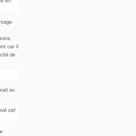
he en
aysage
isons.
nt car il
cité de
rait eu
uvé cet
ue