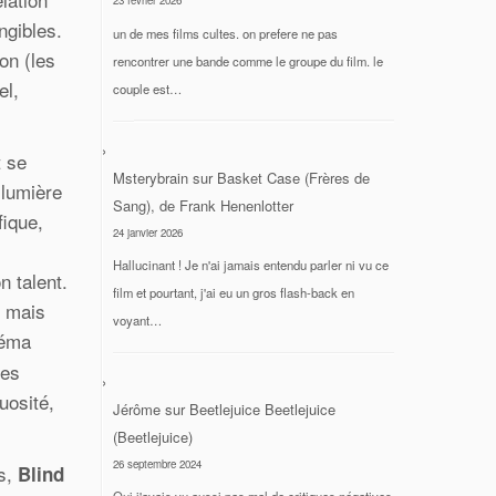
23 février 2026
ngibles.
un de mes films cultes. on prefere ne pas
on (les
rencontrer une bande comme le groupe du film. le
el,
couple est…
t se
Msterybrain
sur
Basket Case (Frères de
 lumière
Sang), de Frank Henenlotter
fique,
24 janvier 2026
Hallucinant ! Je n'ai jamais entendu parler ni vu ce
n talent.
film et pourtant, j'ai eu un gros flash-back en
s mais
voyant…
néma
des
uosité,
Jérôme
sur
Beetlejuice Beetlejuice
(Beetlejuice)
26 septembre 2024
es,
Blind
Oui j'avais vu aussi pas mal de critiques négatives