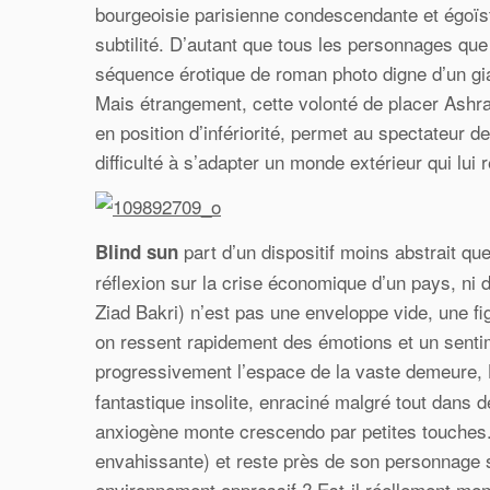
bourgeoisie parisienne condescendante et égoïste
subtilité. D’autant que tous les personnages qu
séquence érotique de roman photo digne d’un gia
Mais étrangement, cette volonté de placer Ashra
en position d’infériorité, permet au spectateur d
difficulté à s’adapter un monde extérieur qui lui
part d’un dispositif moins abstrait que 
Blind sun
réflexion sur la crise économique d’un pays, ni 
Ziad Bakri) n’est pas une enveloppe vide, une fi
on ressent rapidement des émotions et un sentim
progressivement l’espace de la vaste demeure,
fantastique insolite, enraciné malgré tout dans
anxiogène monte crescendo par petites touches. 
envahissante) et reste près de son personnage sa
environnement oppressif ? Est-il réellement men