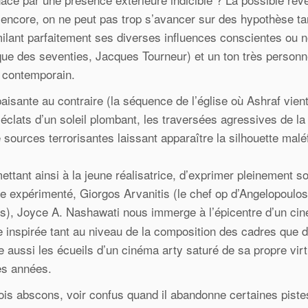
encore, on ne peut pas trop s’avancer sur des hypothèse ta
imilant parfaitement ses diverses influences conscientes ou n
tique des seventies, Jacques Tourneur) et un ton très personn
 contemporain.
paisante au contraire (la séquence de l’église où Ashraf vien
s éclats d’un soleil plombant, les traversées agressives de la
e sources terrorisantes laissant apparaître la silhouette malé
ettant ainsi à la jeune réalisatrice, d’exprimer pleinement so
e expérimenté, Giorgos Arvanitis (le chef op d’Angelopoulo
s), Joyce A. Nashawati nous immerge à l’épicentre d’un ci
 inspirée tant au niveau de la composition des cadres que 
e aussi les écueils d’un cinéma arty saturé de sa propre virt
es années.
rfois abscons, voir confus quand il abandonne certaines pist