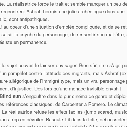
. La réalisatrice force le trait et semble manquer un peu d
e rencontrent Ashraf, hormis une jolie archéologue dans une
llo, sont antipathiques.
f au coeur d’une situation d’emblée compliquée, et de se re
e saisir la psyché du personnage, de ressentir son mal-être,
 résiste en permanence.
le sujet pouvait le laisser envisager. Bien sûr, il ne s’agit p
d’un pamphlet contre l’attitude des migrants, mais Ashraf (ex
gure allégorique de l’immigré type, mais un vrai personnage 
ent d’injustice. Dès lors qu’une menace invisible envahit
s’engouffre dans le pur cinéma de genre et déploi
Blind sun
 des références classiques, de Carpenter à Romero. Le climat
La réalisatrice refuse les effets faciles (jump scared, musi
ns trop en dévoiler. Bascule-t-il dans la folie, déboussolée
acé par une présence extérieure indicible ? La possible révé