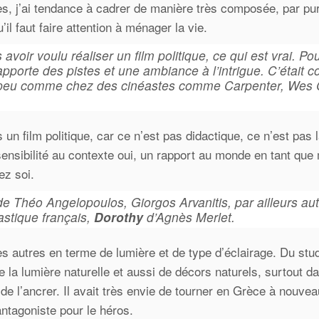
s, j’ai tendance à cadrer de manière très composée, par pur 
il faut faire attention à ménager la vie.
avoir voulu réaliser un film politique, ce qui est vrai. Po
 apporte des pistes et une ambiance à l’intrigue. C’était c
un peu comme chez des cinéastes comme Carpenter, Wes
 un film politique, car ce n’est pas didactique, ce n’est pas 
ne sensibilité au contexte oui, un rapport au monde en tant qu
ez soi.
de Théo Angelopoulos, Giorgos Arvanitis, par ailleurs au
astique français,
Dorothy
d’Agnès Merlet.
des autres en terme de lumière et de type d’éclairage. Du stud
 la lumière naturelle et aussi de décors naturels, surtout d
 de l’ancrer. Il avait très envie de tourner en Grèce à nouvea
 antagoniste pour le héros.