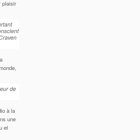
plaisir
urtant
onscient
 Craven
la
e monde,
teur de
io à la
ans une
u et