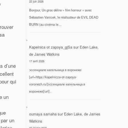
22 juin 2026
e
Bonjour, Un gros délire « film horreur » avec
Sébastien Vanicek, le réalisateur de EVIL DEAD
BURN (au cinéma le…
trouver
 sa
Kapelnica ot zapoya_gjSa
sur
Eden Lake,
de James Watkins
17 avril 2026
as d’une
эссенциале капельница в воронеже
cellent
[url=https://kapelnicza-ot-zapoya-
pour qui
voronezh.ru/]эссенциале капельница в
воронеже[/url] .
e un
que
oumaya samaha
sur
Eden Lake, de James
 par un
Watkins
lation