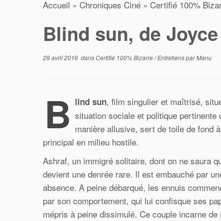
Accueil
»
Chroniques Ciné
»
Certifié 100% Biza
Blind sun, de Joyce
29 avril 2016
dans
Certifié 100% Bizarre
/
Entretiens
par
Manu
B
, film singulier et maîtrisé, s
lind sun
situation sociale et politique pertinen
manière allusive, sert de toile de fond
principal en milieu hostile.
Ashraf, un immigré solitaire, dont on ne saura q
devient une denrée rare. Il est embauché par un
absence. A peine débarqué, les ennuis commencen
par son comportement, qui lui confisque ses papi
mépris à peine dissimulé. Ce couple incarne de ma