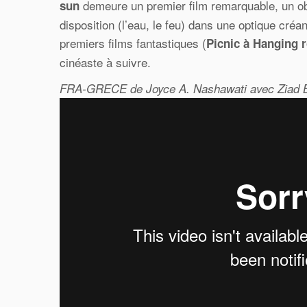
demeure un premier film remarquable, un obje
sun
disposition (l’eau, le feu) dans une optique cré
premiers films fantastiques (
Picnic à Hanging 
cinéaste à suivre.
FRA-GRECE de Joyce A. Nashawati avec Ziad Ba