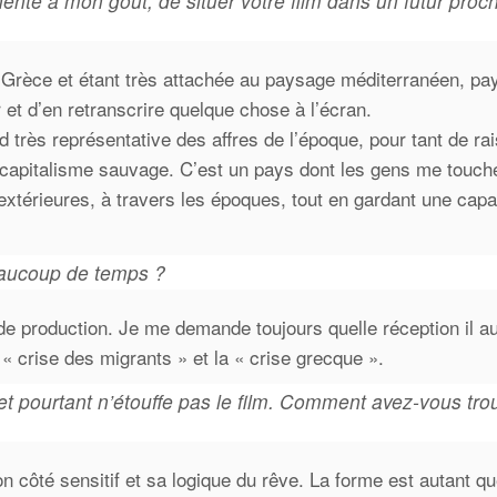
nente à mon goût, de situer votre film dans un futur proc
n Grèce et étant très attachée au paysage méditerranéen, p
 et d’en retranscrire quelque chose à l’écran.
nd très représentative des affres de l’époque, pour tant de ra
u capitalisme sauvage. C’est un pays dont les gens me touche
térieures, à travers les époques, tout en gardant une capa
beaucoup de temps ?
 de production. Je me demande toujours quelle réception il au
a « crise des migrants » et la « crise grecque ».
et pourtant n’étouffe pas le film. Comment avez-vous tro
on côté sensitif et sa logique du rêve. La forme est autant q