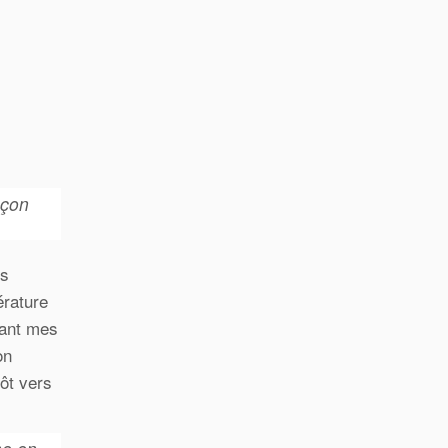
açon
is
érature
dant mes
on
tôt vers