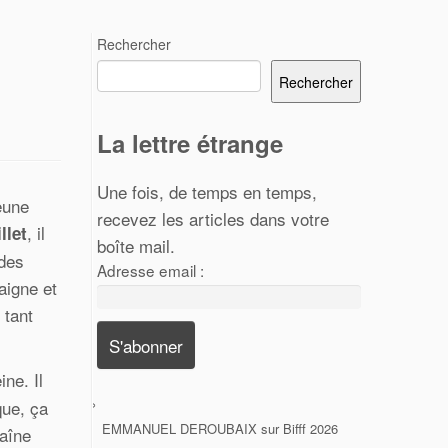
Rechercher
Rechercher
La lettre étrange
Une fois, de temps en temps,
eune
recevez les articles dans votre
, il
llet
boîte mail.
 des
Adresse email :
aigne et
 tant
ne. Il
que, ça
EMMANUEL DEROUBAIX
sur
Bifff 2026
haîne