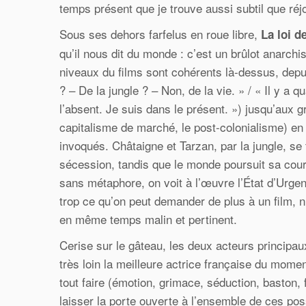
temps présent que je trouve aussi subtil que réj
Sous ses dehors farfelus en roue libre,
La loi d
qu’il nous dit du monde : c’est un brûlot anarch
niveaux du films sont cohérents là-dessus, depui
? – De la jungle ? – Non, de la vie. » / « Il y a 
l’absent. Je suis dans le présent. ») jusqu’aux gra
capitalisme de marché, le post-colonialisme) e
invoqués. Châtaigne et Tarzan, par la jungle, se 
sécession, tandis que le monde poursuit sa cours
sans métaphore, on voit à l’œuvre l’État d’Urgen
trop ce qu’on peut demander de plus à un film, ni 
en même temps malin et pertinent.
Cerise sur le gâteau, les deux acteurs principa
très loin la meilleure actrice française du mome
tout faire (émotion, grimace, séduction, baston, f
laisser la porte ouverte à l’ensemble de ces pos