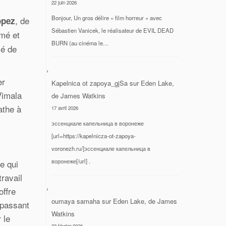
22 juin 2026
Bonjour, Un gros délire « film horreur » avec
, de
opez
Sébastien Vanicek, le réalisateur de EVIL DEAD
ymé et
BURN (au cinéma le…
ié de
er
Kapelnica ot zapoya_gjSa
sur
Eden Lake,
Vimala
de James Watkins
athe à
17 avril 2026
эссенциале капельница в воронеже
[url=https://kapelnicza-ot-zapoya-
voronezh.ru/]эссенциале капельница в
воронеже[/url] .
e qui
travail
offre
oumaya samaha
sur
Eden Lake, de James
 passant
Watkins
 le