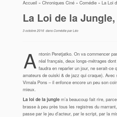
Accueil
»
Chroniques Ciné
»
Comédie
»
La Loi d
La Loi de la Jungle,
3 octobre 2016
dans
Comédie
par
Léo
A
ntonin Peretjatko. On va commencer par l
réal français, deux longs-métrages dont 
faudra en reparler un jour, ne serait-c
amateurs de ouiski & de jazz qui craque). Avec 
Vimala Pons – il enfonce encore un peu son coin
mieux.
m’a beaucoup fait rire, parce
La loi de la jungle
brasse à peu près tous les registres du marrant,
passe par le jeu d’acteur, par le script, par la