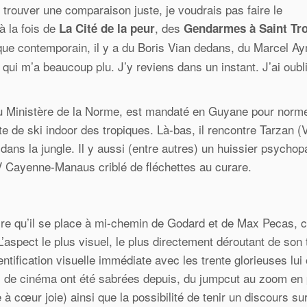
trouver une comparaison juste, je voudrais pas faire le
à la fois de
, des
La Cité de la peur
Gendarmes à Saint Tr
que contemporain, il y a du Boris Vian dedans, du Marcel A
 qui m’a beaucoup plu. J’y reviens dans un instant. J’ai oubl
au Ministère de la Norme, est mandaté en Guyane pour norm
e de ski indoor des tropiques. Là-bas, il rencontre Tarzan (
 dans la jungle. Il y aussi (entre autres) un huissier psychop
V Cayenne-Manaus criblé de fléchettes au curare.
dire qu’il se place à mi-chemin de Godard et de Max Pecas, c
L’aspect le plus visuel, le plus directement déroutant de son 
dentification visuelle immédiate avec les trente glorieuses lui 
es de cinéma ont été sabrées depuis, du jumpcut au zoom en
ne à cœur joie) ainsi que la possibilité de tenir un discours sur