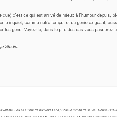
e que) c’est ce qui est arrivé de mieux à l’humour depuis, pf
génie inquiet, comme notre temps, et du génie exigeant, auss
rer les gens. Voyez-le, dans le pire des cas vous passerez 
ge Studio.
XVIIIème, Léo fut auteur de nouvelles et a publié le roman de sa vie : Rouge Gueu
Il traîna ses guêtres dans les favellas, il participa à la Révolution d’Octobre et mil