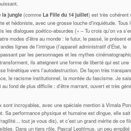
ouissant.
(comme
) est très cohérent
e la jungle
La Fille du 14 juillet
iste et hédoniste, avec une grosse louche d’inquiétude. Tous 
s les dialogues poético-absurdes (« – Tu crois qu’on va s’en
quatre modes d’être au monde : le futur, le passé, le présent e
ndes lignes de l’intrigue (l’appareil administratif d’État, le
n passant par les personnages et les mythes cinématographi
transforment, ils atteignent une forme de liberté qui est une
e frénétique vers l’autodestruction. De façon très transpar
ce, le racisme institutionnel, la montée du fascisme. Je sai
au fond de plus difficile : d’être marrant, ouvert et très gén
ux sont incroyables, avec une spéciale mention à Vimala Pon
nt. Sa performance physique et humaine est dingue, elle sait
ragilité… tout je vous dis), et c’est un grand mérite de ce fi
sibles. Dans un tiers rôle, Pascal Legitimus, un peu empâté