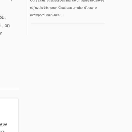
et j'avais très peur. C'est pas un chef d'oeuvre
intemporel nianiania…
ou,
i, en
un
le de
ite