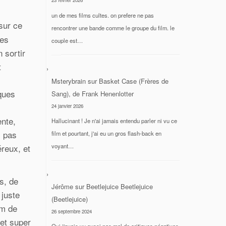
23 février 2026
un de mes films cultes. on prefere ne pas
 sur ce
rencontrer une bande comme le groupe du film. le
les
couple est…
 sortir
t
Msterybrain
sur
Basket Case (Frères de
ques
Sang), de Frank Henenlotter
24 janvier 2026
ente,
Hallucinant ! Je n'ai jamais entendu parler ni vu ce
s pas
film et pourtant, j'ai eu un gros flash-back en
éreux, et
voyant…
s, de
Jérôme
sur
Beetlejuice Beetlejuice
 juste
(Beetlejuice)
lm de
26 septembre 2024
 et super
Oui j'avais vu aussi pas mal de critiques négatives