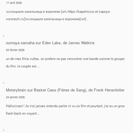
17 avril 2026
эссенциале капельница в воронеже [url=https://kapelnicza-ot-zapoya-
voronezh.ru/]эссенциале капельница в воронеже[/url] .
oumaya samaha
sur
Eden Lake, de James Watkins
23 février 2026
un de mes films cultes. on prefere ne pas rencontrer une bande comme le groupe
du film. le couple est…
Msterybrain
sur
Basket Case (Frères de Sang), de Frank Henenlotter
24 janvier 2026
Hallucinant ! Je n'ai jamais entendu parler ni vu ce film et pourtant, j'ai eu un gros
flash-back en voyant…