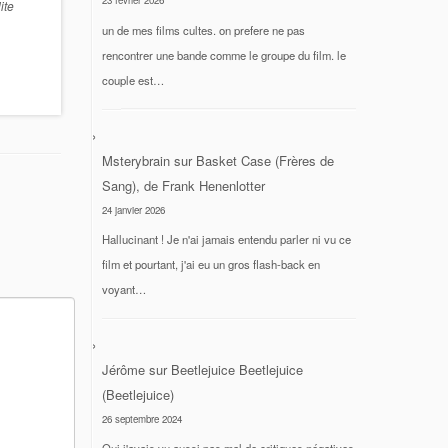
23 février 2026
ite
un de mes films cultes. on prefere ne pas
rencontrer une bande comme le groupe du film. le
couple est…
Msterybrain
sur
Basket Case (Frères de
Sang), de Frank Henenlotter
24 janvier 2026
Hallucinant ! Je n'ai jamais entendu parler ni vu ce
film et pourtant, j'ai eu un gros flash-back en
voyant…
Jérôme
sur
Beetlejuice Beetlejuice
(Beetlejuice)
26 septembre 2024
Oui j'avais vu aussi pas mal de critiques négatives