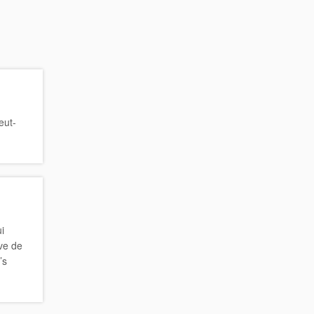
eut-
i
êve de
’s