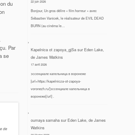
22 juin 2026
ion du
on
Bonjour, Un gros délire « film horreur » avec
Sébastien Vanicek, le réalisateur de EVIL DEAD
BURN (au cinéma le…
a
éçu. Par
Kapelnica ot zapoya_gjSa
sur
Eden Lake,
a se
de James Watkins
17 avril 2026
эссенциале капельница в воронеже
[url=https://kapelnicza-ot-zapoya-
voronezh.ru/]эссенциале капельница в
воронеже[/url] .
oumaya samaha
sur
Eden Lake, de James
Watkins
le de