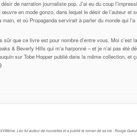
désir de narration journaliste pop. J’ai eu du coup l’impress
 œuvre en mode gonzo, dans lequel le désir de l’auteur et s
la main, et où Propaganda servirait à parler du monde qui l’a
s sûr que ce livre est pour nombre d’entre vous. Moi c’est l
eaks & Beverly Hills qui m’a harponné – et je n’ai pas été d
 bouquin sur Tobe Hopper publié dans la même collection, et ç
9
XVIIIème, Léo fut auteur de nouvelles et a publié le roman de sa vie : Rouge Gueu