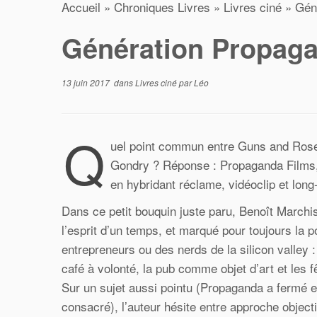
Accueil
»
Chroniques Livres
»
Livres ciné
»
Gén
Génération Propaga
13 juin 2017
dans
Livres ciné
par
Léo
Q
uel point commun entre Guns and Rose
Gondry ? Réponse : Propaganda Films, la
en hybridant réclame, vidéoclip et lon
Dans ce petit bouquin juste paru, Benoît Marchi
l’esprit d’un temps, et marqué pour toujours la p
entrepreneurs ou des nerds de la silicon valley 
café à volonté, la pub comme objet d’art et les fê
Sur un sujet aussi pointu (Propaganda a fermé en
consacré), l’auteur hésite entre approche object