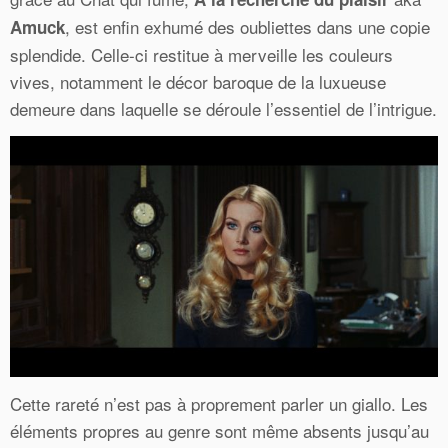
, est enfin exhumé des oubliettes dans une copie
Amuck
splendide. Celle-ci restitue à merveille les couleurs
vives, notamment le décor baroque de la luxueuse
demeure dans laquelle se déroule l’essentiel de l’intrigue.
Cette rareté n’est pas à proprement parler un giallo. Les
éléments propres au genre sont même absents jusqu’au