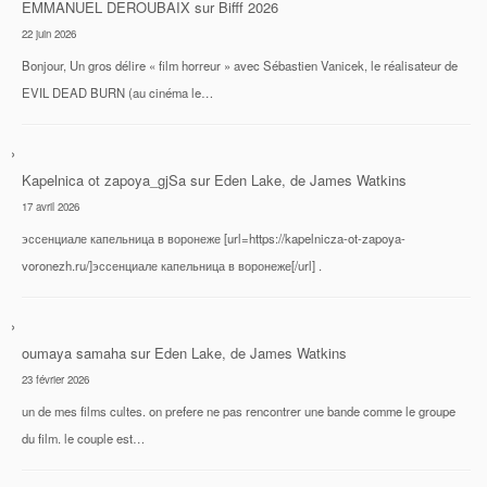
EMMANUEL DEROUBAIX
sur
Bifff 2026
22 juin 2026
Bonjour, Un gros délire « film horreur » avec Sébastien Vanicek, le réalisateur de
EVIL DEAD BURN (au cinéma le…
Kapelnica ot zapoya_gjSa
sur
Eden Lake, de James Watkins
17 avril 2026
эссенциале капельница в воронеже [url=https://kapelnicza-ot-zapoya-
voronezh.ru/]эссенциале капельница в воронеже[/url] .
oumaya samaha
sur
Eden Lake, de James Watkins
23 février 2026
un de mes films cultes. on prefere ne pas rencontrer une bande comme le groupe
du film. le couple est…