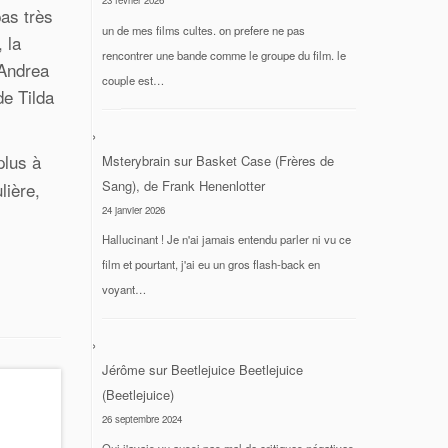
23 février 2026
pas très
un de mes films cultes. on prefere ne pas
 la
rencontrer une bande comme le groupe du film. le
Andrea
couple est…
de Tilda
plus à
Msterybrain
sur
Basket Case (Frères de
Sang), de Frank Henenlotter
lière,
24 janvier 2026
Hallucinant ! Je n'ai jamais entendu parler ni vu ce
film et pourtant, j'ai eu un gros flash-back en
voyant…
Jérôme
sur
Beetlejuice Beetlejuice
(Beetlejuice)
26 septembre 2024
Oui j'avais vu aussi pas mal de critiques négatives