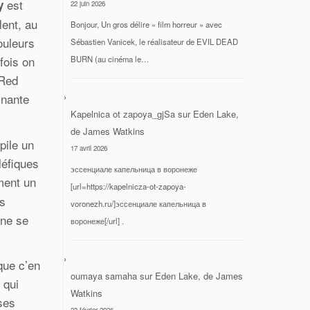
est
y
22 juin 2026
lent, au
Bonjour, Un gros délire « film horreur » avec
ouleurs
Sébastien Vanicek, le réalisateur de EVIL DEAD
fois on
BURN (au cinéma le…
 Red
inante
Kapelnica ot zapoya_gjSa
sur
Eden Lake,
de James Watkins
pile un
17 avril 2026
léfiques
эссенциале капельница в воронеже
ment un
[url=https://kapelnicza-ot-zapoya-
is
voronezh.ru/]эссенциале капельница в
 ne se
воронеже[/url] .
que c’en
oumaya samaha
sur
Eden Lake, de James
 qui
Watkins
 ses