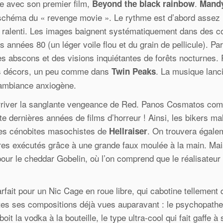
he avec son premier film,
.
Beyond the black rainbow
Mand
 schéma du « revenge movie ». Le rythme est d’abord assez 
 au ralenti. Les images baignent systématiquement dans des c
années 80 (un léger voile flou et du grain de pellicule). Par
es abscons et des visions inquiétantes de forêts nocturnes.
les décors, un peu comme dans
. La musique lanc
Twin Peaks
 ambiance anxiogène.
 arriver la sanglante vengeance de Red. Panos Cosmatos com
e dernières années de films d’horreur ! Ainsi, les bikers ma
des cénobites masochistes de
. On trouvera égale
Hellraiser
ores exécutés grâce à une grande faux moulée à la main. Ma
 pour le cheddar Gobelin, où l’on comprend que le réalisateur
rfait pour un Nic Cage en roue libre, qui cabotine tellement 
outes ses compositions déjà vues auparavant : le psychopathe
it la vodka à la bouteille, le type ultra-cool qui fait gaffe à