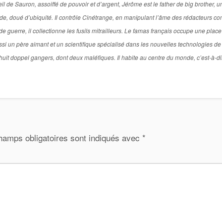
de Sauron, assoiffé de pouvoir et d’argent, Jérôme est le father de big brother, u
titude, doué d’ubiquité. Il contrôle Cinétrange, en manipulant l’âme des rédacteurs 
 guerre, il collectionne les fusils mitrailleurs. Le famas français occupe une place
si un père aimant et un scientifique spécialisé dans les nouvelles technologies de
l a huit doppel gangers, dont deux maléfiques. Il habite au centre du monde, c’est-à-d
hamps obligatoires sont indiqués avec
*