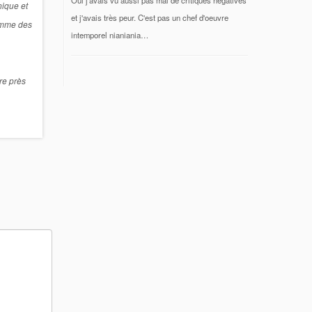
nique et
et j'avais très peur. C'est pas un chef d'oeuvre
comme des
intemporel nianiania…
ire près