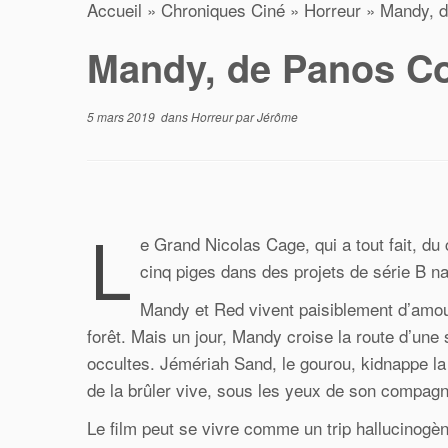
Accueil
»
Chroniques Ciné
»
Horreur
»
Mandy, 
Mandy, de Panos C
5 mars 2019
dans
Horreur
par
Jérôme
L
e Grand Nicolas Cage, qui a tout fait, d
cinq piges dans des projets de série B 
Mandy et Red vivent paisiblement d’amour
forêt. Mais un jour, Mandy croise la route d’une 
occultes. Jémériah Sand, le gourou, kidnappe la
de la brûler vive, sous les yeux de son compag
Le film peut se vivre comme un trip hallucinogè