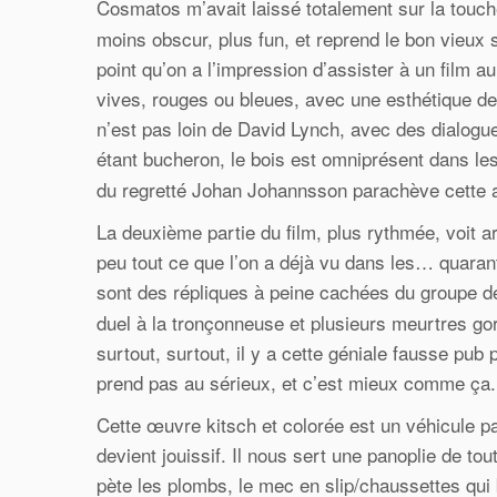
Cosmatos m’avait laissé totalement sur la touc
moins obscur, plus fun, et reprend le bon vieux
point qu’on a l’impression d’assister à un film
vives, rouges ou bleues, avec une esthétique des 
n’est pas loin de David Lynch, avec des dialogu
étant bucheron, le bois est omniprésent dans 
du regretté Johan Johannsson parachève cette
La deuxième partie du film, plus rythmée, voit
peu tout ce que l’on a déjà vu dans les… quarant
sont des répliques à peine cachées du groupe 
duel à la tronçonneuse et plusieurs meurtres g
surtout, surtout, il y a cette géniale fausse pub
prend pas au sérieux, et c’est mieux comme ça.
Cette œuvre kitsch et colorée est un véhicule pa
devient jouissif. Il nous sert une panoplie de t
pète les plombs, le mec en slip/chaussettes qui bo