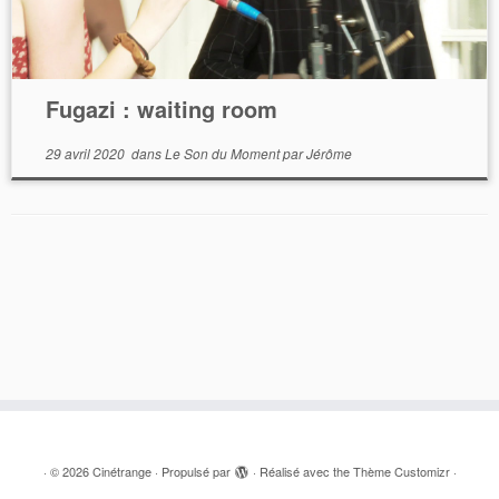
Fugazi : waiting room
29 avril 2020
dans
Le Son du Moment
par
Jérôme
·
© 2026
Cinétrange
·
Propulsé par
·
Réalisé avec the
Thème Customizr
·