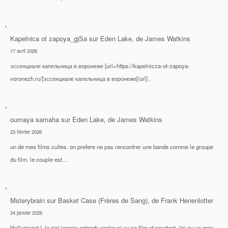
Kapelnica ot zapoya_gjSa
sur
Eden Lake, de James Watkins
17 avril 2026
эссенциале капельница в воронеже [url=https://kapelnicza-ot-zapoya-
voronezh.ru/]эссенциале капельница в воронеже[/url] .
oumaya samaha
sur
Eden Lake, de James Watkins
23 février 2026
un de mes films cultes. on prefere ne pas rencontrer une bande comme le groupe
du film. le couple est…
Msterybrain
sur
Basket Case (Frères de Sang), de Frank Henenlotter
24 janvier 2026
Hallucinant ! Je n'ai jamais entendu parler ni vu ce film et pourtant, j'ai eu un gros