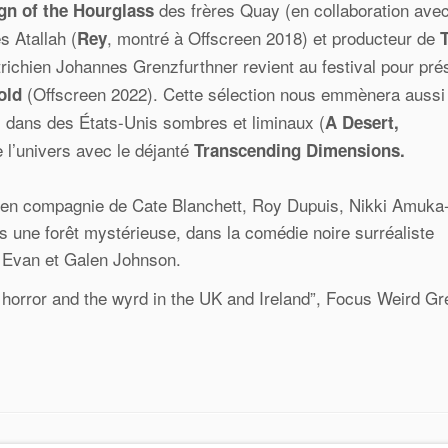
des frères Quay (en collaboration ave
gn of the Hourglass
s Atallah (
, montré à Offscreen 2018) et producteur de
Rey
T
trichien Johannes Grenzfurthner revient au festival pour pré
(Offscreen 2022). Cette sélection nous emmènera aussi
old
 dans des États-Unis sombres et liminaux (
A Desert,
e l’univers avec le déjanté
Transcending Dimensions.
a en compagnie de Cate Blanchett, Roy Dupuis, Nikki Amuka-
 une forêt mystérieuse, dans la comédie noire surréaliste
s Evan et Galen Johnson.
k horror and the wyrd in the UK and Ireland”, Focus Weird Gr