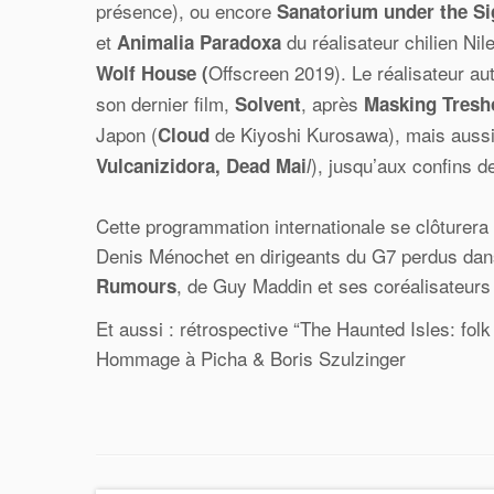
présence), ou encore
Sanatorium under the Si
et
du réalisateur chilien Nile
Animalia Paradoxa
Offscreen 2019). Le réalisateur au
Wolf House (
son dernier film,
, après
Solvent
Masking Tresh
Japon (
de Kiyoshi Kurosawa), mais aussi
Cloud
), jusqu’aux confins d
Vulcanizidora, Dead Mai
l
Cette programmation internationale se clôturer
Denis Ménochet en dirigeants du G7 perdus dans
, de Guy Maddin et ses coréalisateur
Rumours
Et aussi : rétrospective “The Haunted Isles: fol
Hommage à Picha & Boris Szulzinger