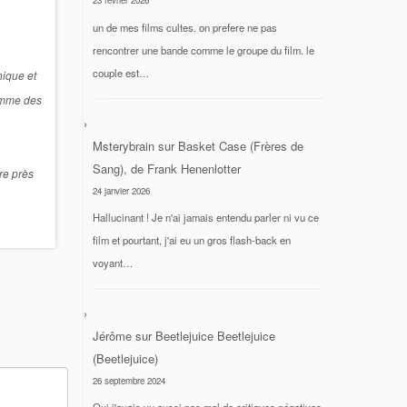
23 février 2026
un de mes films cultes. on prefere ne pas
rencontrer une bande comme le groupe du film. le
couple est…
nique et
comme des
Msterybrain
sur
Basket Case (Frères de
Sang), de Frank Henenlotter
ire près
24 janvier 2026
Hallucinant ! Je n'ai jamais entendu parler ni vu ce
film et pourtant, j'ai eu un gros flash-back en
voyant…
Jérôme
sur
Beetlejuice Beetlejuice
(Beetlejuice)
26 septembre 2024
Oui j'avais vu aussi pas mal de critiques négatives