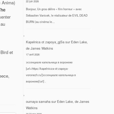
c Anima)
22 juin 2026
he
Bonjour, Un gros délire « film horreur » avec
Sébastien Vanicek, le réalisateur de EVIL DEAD
senter
BURN (au cinéma le…
 au
Kapelnica ot zapoya_gjSa
sur
Eden Lake,
de James Watkins
Bird et
17 avril 2026
эссенциале капельница в воронеже
[url=https://kapelnicza-ot-zapoya-
eece,
voronezh.ru/]эссенциале капельница в
воронеже[/url] .
oumaya samaha
sur
Eden Lake, de James
Watkins