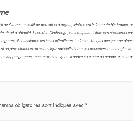
ôme
de Sauron, assoiffé de pouvoir et d’argent, Jérôme est le father de big brother, u
titude, doué d’ubiquité. Il contrôle Cinétrange, en manipulant l’âme des rédacteurs 
 guerre, il collectionne les fusils mitrailleurs. Le famas français occupe une place
si un père aimant et un scientifique spécialisé dans les nouvelles technologies de
l a huit doppel gangers, dont deux maléfiques. Il habite au centre du monde, c’est-à-d
hamps obligatoires sont indiqués avec
*