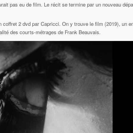
aurait pas eu de film. Le récit se termine par un nouveau dépa
 coffret 2 dvd par Capricci. On y trouve le film (2019), un en
égralité des courts-métrages de Frank Beauvais.