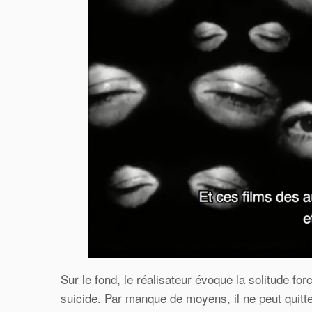
Sur le fond, le réalisateur évoque la solitude fo
suicide. Par manque de moyens, il ne peut quitter