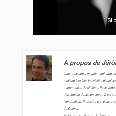
A propos de Jér
toute-puissance mégalomaniaque, oeil 
multiple à la fois, indivisible et mul
marionnettes de chiffons. Passionné de
d’exception dans son coeur. C’est aus
l’information. Pour faire tout cela, i
de Colmar.
Voir tous les billets de Jérôme
→