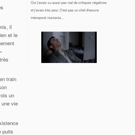
Oui j'avais vu aussi pas mal de critiques négatives
es
et j'avais très peur. C'est pas un chef d'oeuvre
intemporel nianiania…
is, il
en et le
rnement
»
très
en train
 son
vois un
 une vie
existence
 puits