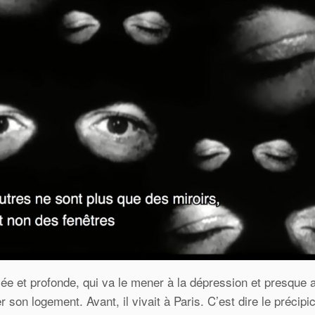
rcée et profonde, qui va le mener à la dépression et presque 
 son logement. Avant, il vivait à Paris. C’est dire le précipi