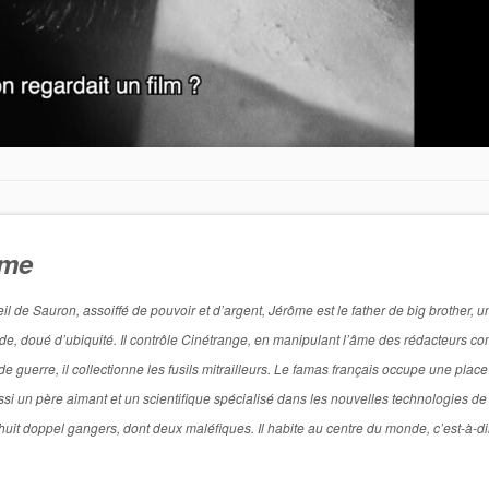
ôme
de Sauron, assoiffé de pouvoir et d’argent, Jérôme est le father de big brother, u
titude, doué d’ubiquité. Il contrôle Cinétrange, en manipulant l’âme des rédacteurs 
 guerre, il collectionne les fusils mitrailleurs. Le famas français occupe une place
si un père aimant et un scientifique spécialisé dans les nouvelles technologies de
l a huit doppel gangers, dont deux maléfiques. Il habite au centre du monde, c’est-à-d