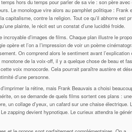
 temps hors du temps pour parler de sa vie : son père avec q
eurs. Le monologue vire alors au pamphlet politique : Frank 
a capitalisme, contre la religion. Tout ce qu’il abhorre est p
qu’une plainte, le récit est un constat d’une lucidité froide.
e incroyable d’images de films. Chaque plan illustre le prop
gie opère et l’on a l’impression de voir un poème cinématog
ersement. On comprend alors le sentiment avant l’explication
n monotone de la voix-off, il y a quelque chose de beau et fas
 cette voix monocorde. Cela pourrait paraître austère et dé
ntimité d’une personne.
d’imprimer la rétine, mais Frank Beauvais a choisi beaucou
érite, on se demande de quels films sortent ces plans : une
ière, un collage d’yeux, un cafard sur une chaise électrique. 
 Le zapping devient hypnotique. Le curieux attendra le géné
es et le propos sont parfaitement complémentaires. On a