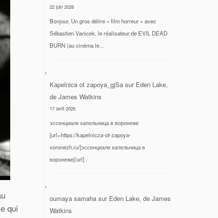
22 juin 2026
Bonjour, Un gros délire « film horreur » avec
Sébastien Vanicek, le réalisateur de EVIL DEAD
BURN (au cinéma le…
Kapelnica ot zapoya_gjSa
sur
Eden Lake,
de James Watkins
17 avril 2026
эссенциале капельница в воронеже
[url=https://kapelnicza-ot-zapoya-
voronezh.ru/]эссенциале капельница в
воронеже[/url] .
au
oumaya samaha
sur
Eden Lake, de James
ce qui
Watkins