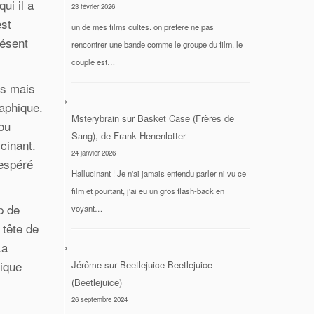
ui il a
23 février 2026
est
un de mes films cultes. on prefere ne pas
résent
rencontrer une bande comme le groupe du film. le
couple est…
os mais
raphique.
Msterybrain
sur
Basket Case (Frères de
 ou
Sang), de Frank Henenlotter
cinant.
24 janvier 2026
sespéré
Hallucinant ! Je n'ai jamais entendu parler ni vu ce
film et pourtant, j'ai eu un gros flash-back en
p de
voyant…
 tête de
La
rique
Jérôme
sur
Beetlejuice Beetlejuice
(Beetlejuice)
26 septembre 2024