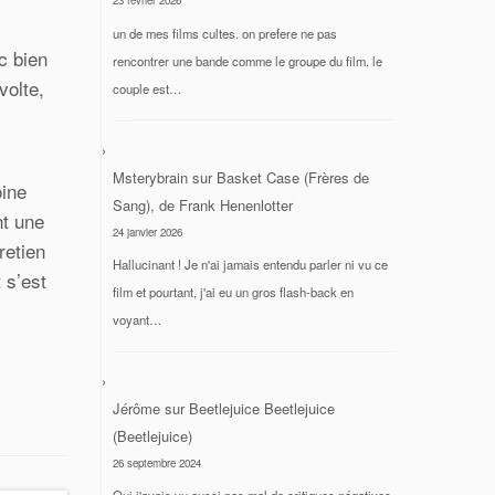
23 février 2026
un de mes films cultes. on prefere ne pas
c bien
rencontrer une bande comme le groupe du film. le
volte,
couple est…
Msterybrain
sur
Basket Case (Frères de
oine
Sang), de Frank Henenlotter
nt une
24 janvier 2026
retien
Hallucinant ! Je n'ai jamais entendu parler ni vu ce
 s’est
film et pourtant, j'ai eu un gros flash-back en
voyant…
Jérôme
sur
Beetlejuice Beetlejuice
(Beetlejuice)
26 septembre 2024
Oui j'avais vu aussi pas mal de critiques négatives