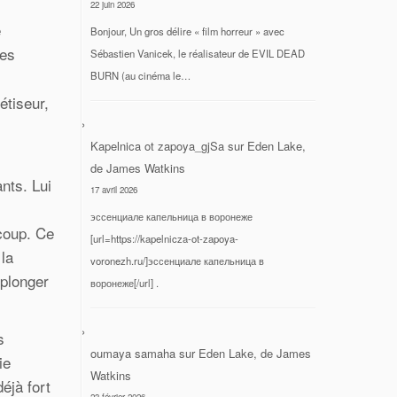
22 juin 2026
e
Bonjour, Un gros délire « film horreur » avec
ées
Sébastien Vanicek, le réalisateur de EVIL DEAD
BURN (au cinéma le…
étiseur,
Kapelnica ot zapoya_gjSa
sur
Eden Lake,
de James Watkins
nts. Lui
17 avril 2026
эссенциале капельница в воронеже
 coup. Ce
[url=https://kapelnicza-ot-zapoya-
 la
voronezh.ru/]эссенциале капельница в
 plonger
воронеже[/url] .
s
oumaya samaha
sur
Eden Lake, de James
ie
Watkins
éjà fort