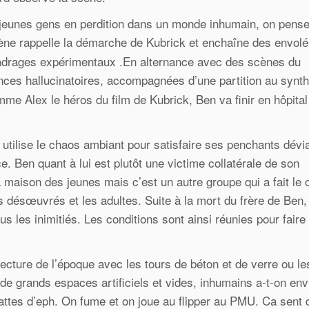
 jeunes gens en perdition dans un monde inhumain, on pens
ène rappelle la démarche de Kubrick et enchaîne des envol
 cadrages expérimentaux .En alternance avec des scènes du
es hallucinatoires, accompagnées d’une partition au synth
me Alex le héros du film de Kubrick, Ben va finir en hôpital
utilise le chaos ambiant pour satisfaire ses penchants dévia
ce. Ben quant à lui est plutôt une victime collatérale de son
 maison des jeunes mais c’est un autre groupe qui a fait le
 désœuvrés et les adultes. Suite à la mort du frère de Ben,
lus les inimitiés. Les conditions sont ainsi réunies pour faire
hitecture de l’époque avec les tours de béton et de verre ou le
e grands espaces artificiels et vides, inhumains a-t-on env
pattes d’eph. On fume et on joue au flipper au PMU. Ca sent d