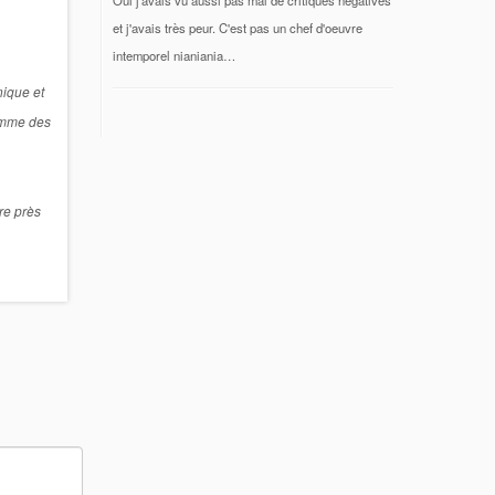
et j'avais très peur. C'est pas un chef d'oeuvre
intemporel nianiania…
nique et
comme des
ire près