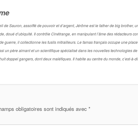
ôme
de Sauron, assoiffé de pouvoir et d’argent, Jérôme est le father de big brother, u
titude, doué d’ubiquité. Il contrôle Cinétrange, en manipulant l’âme des rédacteurs 
 guerre, il collectionne les fusils mitrailleurs. Le famas français occupe une place
si un père aimant et un scientifique spécialisé dans les nouvelles technologies de
l a huit doppel gangers, dont deux maléfiques. Il habite au centre du monde, c’est-à-d
hamps obligatoires sont indiqués avec
*