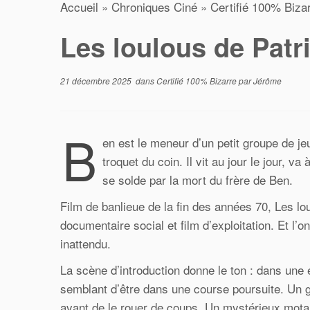
Accueil
»
Chroniques Ciné
»
Certifié 100% Biza
Les loulous de Patr
21 décembre 2025
dans
Certifié 100% Bizarre
par
Jérôme
B
en est le meneur d’un petit groupe de je
troquet du coin. Il vit au jour le jour, v
se solde par la mort du frère de Ben.
Film de banlieue de la fin des années 70, Les lou
documentaire social et film d’exploitation. Et l’o
inattendu.
La scène d’introduction donne le ton : dans une
semblant d’être dans une course poursuite. Un gr
avant de le rouer de coups. Un mystérieux mota