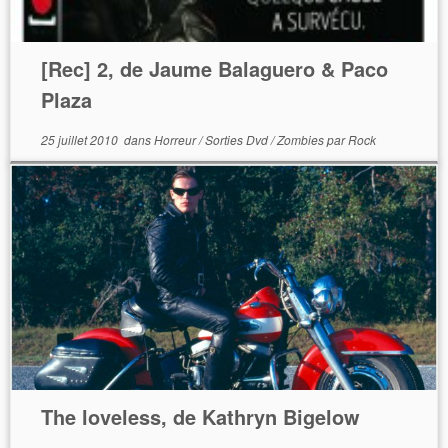
[Rec] 2, de Jaume Balaguero & Paco
Plaza
25 juillet 2010
dans
Horreur
/
Sorties Dvd
/
Zombies
par
Rock
The loveless, de Kathryn Bigelow