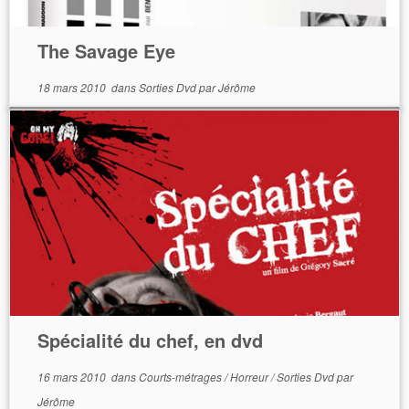
The Savage Eye
18 mars 2010
dans
Sorties Dvd
par
Jérôme
Spécialité du chef, en dvd
16 mars 2010
dans
Courts-métrages
/
Horreur
/
Sorties Dvd
par
Jérôme