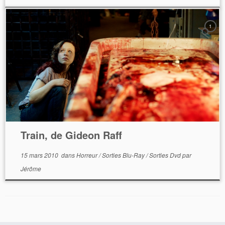
1
Train, de Gideon Raff
15 mars 2010
dans
Horreur
/
Sorties Blu-Ray
/
Sorties Dvd
par
Jérôme