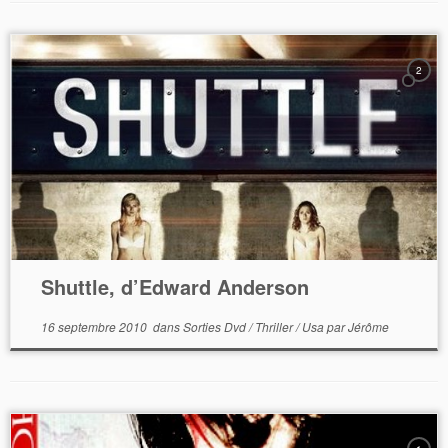
2
Shuttle, d’Edward Anderson
16 septembre 2010
dans
Sorties Dvd
/
Thriller
/
Usa
par
Jérôme