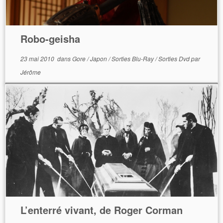
Robo-geisha
23 mai 2010
dans
Gore
/
Japon
/
Sorties Blu-Ray
/
Sorties Dvd
par
Jérôme
L’enterré vivant, de Roger Corman