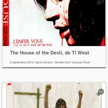
1
The House of the Devil, de Ti West
8 septembre 2010
dans
Horreur
/
Sorties Dvd
/
Usa
par
Rock
1