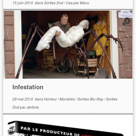
15 juin 2010
dans
Sorties Dvd
/
Usa
par
Manu
1
Infestation
29 mai 2010
dans
Horreur
/
Monstres
/
Sorties Blu-Ray
/
Sorties
Dvd
par
Jérôme