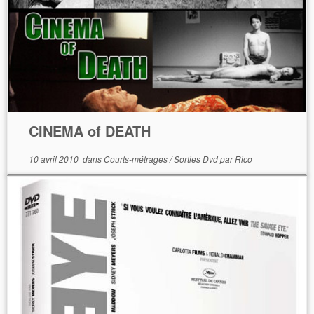
CINEMA of DEATH
10 avril 2010
dans
Courts-métrages
/
Sorties Dvd
par
Rico