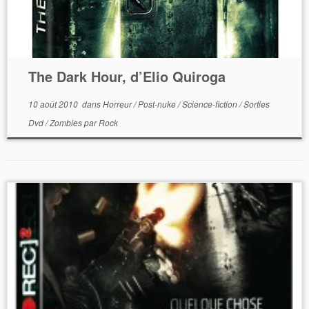
The Dark Hour, d’Elio Quiroga
10 août 2010
dans
Horreur
/
Post-nuke
/
Science-fiction
/
Sorties
Dvd
/
Zombies
par
Rock