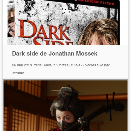
Dark side de Jonathan Mossek
26 mai 2010
dans
Horreur
/
Sorties Blu-Ray
/
Sorties Dvd
par
Jérôme