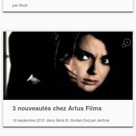
par
Rock
1
3 nouveautés chez Artus Films
16 septembre 2010
dans
Série B
/
Sorties Dvd
par
Jérôme