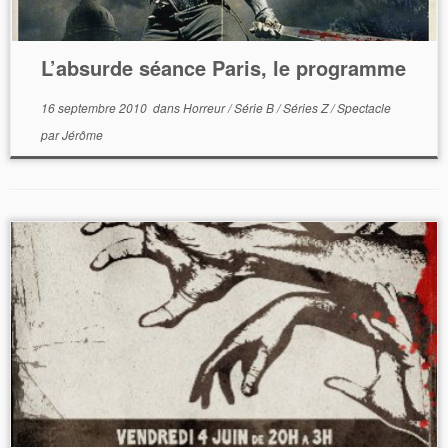
L’absurde séance Paris, le programme
16 septembre 2010
dans
Horreur
/
Série B
/
Séries Z
/
Spectacle
par
Jérôme