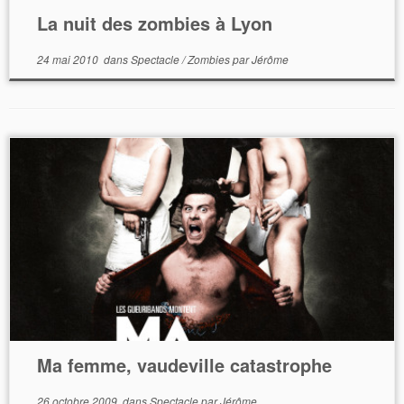
La nuit des zombies à Lyon
24 mai 2010
dans
Spectacle
/
Zombies
par
Jérôme
Ma femme, vaudeville catastrophe
26 octobre 2009
dans
Spectacle
par
Jérôme