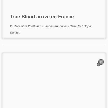
True Blood arrive en France
20 décembre 2008
dans
Bandes-annonces
/
Série TV
/
TV
par
Damien
2